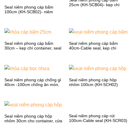
Seal niêm phong cáp bấm
25cm (KH-SCB04)- kẹp chì
Seal niêm phong cáp bấm
container,xe tải, cửa kho
100cm (KH-SCB02)- niêm
phong cửa container, xe tải
Seal niêm phong cáp bấm
Seal niêm phong cáp bấm
30cm – kẹp chì container, seal
40cm-Cable seal, kẹp chì
xe tải, cửa kho
container, seal xe tải, in seri,
logo
Seal niêm phong cáp chống gỉ
Seal niêm phong cáp hộp
40cm -100cm chống ăn mòn,
nhôm 100cm (KH-SCH02)
han gỉ
Seal niêm phong cáp rút
Seal niêm phong cáp hộp
100cm-Cable seal (KH-SCR03)
nhôm 30cm cho container, cửa
kho, xe tải, kẹp chì cáp