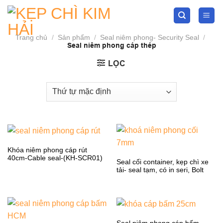
Skip
to
content
Trang chủ
/
Sản phẩm
/
Seal niêm phong- Security Seal
/
Seal niêm phong cáp thép
LỌC
Khóa niêm phong cáp rút
40cm-Cable seal-(KH-SCR01)
Seal cối container, kẹp chì xe
tải- seal tạm, có in seri, Bolt
seal 7mm