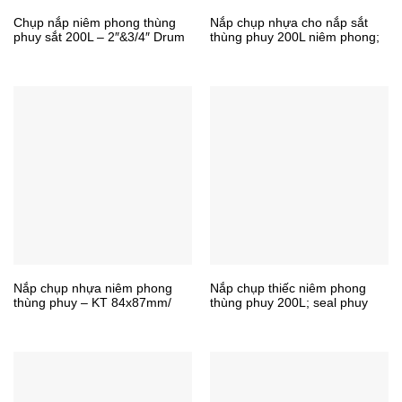
Chụp nắp niêm phong thùng
Nắp chụp nhựa cho nắp sắt
phuy sắt 200L – 2″&3/4″ Drum
thùng phuy 200L niêm phong;
cap seal (KH-NP01)
nắp lớn nhỏ
Nắp chụp nhựa niêm phong
Nắp chụp thiếc niêm phong
thùng phuy – KT 84x87mm/
thùng phuy 200L; seal phuy
77x79mm
nhựa