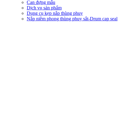
Can đựng mẫu
Dịch vụ sản phẩm
Dụng cụ kẹp nắp thùng phuy
Nắp niêm phong thùng phuy sắt-Drum cap seal