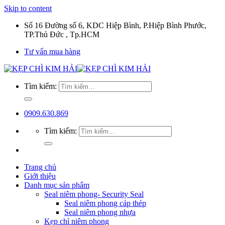
Skip to content
Số 16 Đường số 6, KDC Hiệp Bình, P.Hiệp Bình Phước,
TP.Thủ Đức , Tp.HCM
Tư vấn mua hàng
Tìm kiếm:
0909.630.869
Tìm kiếm:
Trang chủ
Giới thiệu
Danh mục sản phẩm
Seal niêm phong- Security Seal
Seal niêm phong cáp thép
Seal niêm phong nhựa
Kẹp chì niêm phong