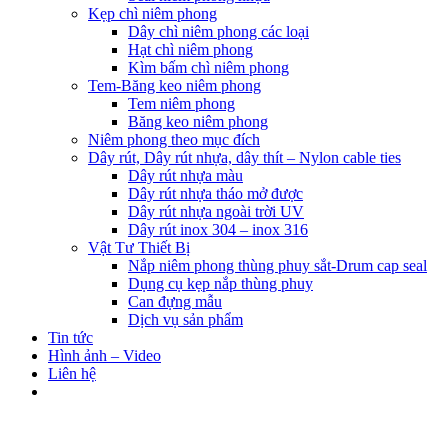
Kẹp chì niêm phong
Dây chì niêm phong các loại
Hạt chì niêm phong
Kìm bấm chì niêm phong
Tem-Băng keo niêm phong
Tem niêm phong
Băng keo niêm phong
Niêm phong theo mục đích
Dây rút, Dây rút nhựa, dây thít – Nylon cable ties
Dây rút nhựa màu
Dây rút nhựa tháo mở được
Dây rút nhựa ngoài trời UV
Dây rút inox 304 – inox 316
Vật Tư Thiết Bị
Nắp niêm phong thùng phuy sắt-Drum cap seal
Dụng cụ kẹp nắp thùng phuy
Can đựng mẫu
Dịch vụ sản phẩm
Tin tức
Hình ảnh – Video
Liên hệ