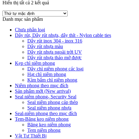
Hiển thị tất cả 2 kết quả
Danh mục sản phẩm
Chưa phân loại
Dây rút, Dây rút nhựa, dây thít - Nylon cable ties
Dây rút inox 304 - inox 316
Dây rút nhựa màu
Dây rút nhựa ngoài trời UV
Dây rút nhựa tháo mở được
Kẹp chì niêm phong
Dây chì niêm phong các loại
Hạt chì niêm phong
Kìm bấm chì niêm phong
Niêm phong theo mục đích
Sản phẩm mới (New arrival)
Seal niêm phong- Security Seal
Seal niêm phong cáp thép
Seal niêm phong nhựa
Seal-niêm phong theo mục đích
Tem-Băng keo niêm phong
Băng keo niêm phong
Tem niêm phong
Vật Tư Thiết Bị