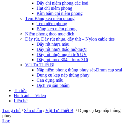
Dây chì niêm phong các loại
Hạt chì niêm phong
Kìm bấm chì niêm phong
Tem-Băng keo niêm phong
Tem niêm phong
Băng keo niêm phong
Niêm phong theo mục đích
Dây rút, Dây rút nhựa, dây thít – Nylon cable ties
Dây rút nhựa màu
Dây rút nhựa tháo mở được
Dây rút nhựa ngoài trời UV
Dây rút inox 304 – inox 316
Vật Tư Thiết Bị
Nắp niêm phong thùng phuy sắt-Drum cap seal
Dụng cụ kẹp nắp thùng phuy
Can đựng mẫu
Dịch vụ sản phẩm
Tin tức
Hình ảnh – Video
Liên hệ
Trang chủ
/
Sản phẩm
/
Vật Tư Thiết Bị
/
Dụng cụ kẹp nắp thùng
phuy
Lọc