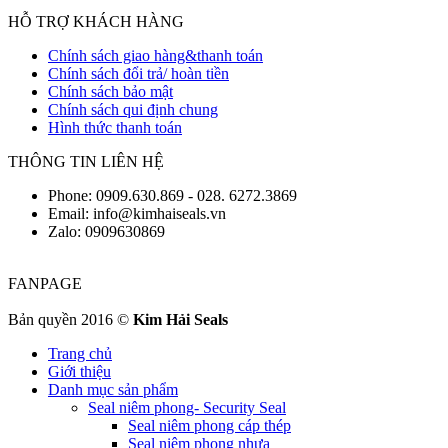
HỖ TRỢ KHÁCH HÀNG
Chính sách giao hàng&thanh toán
Chính sách đổi trả/ hoàn tiền
Chính sách bảo mật
Chính sách qui định chung
Hình thức thanh toán
THÔNG TIN LIÊN HỆ
Phone: 0909.630.869 - 028. 6272.3869
Email: info@kimhaiseals.vn
Zalo: 0909630869
FANPAGE
Bản quyền 2016 ©
Kim Hải Seals
Trang chủ
Giới thiệu
Danh mục sản phẩm
Seal niêm phong- Security Seal
Seal niêm phong cáp thép
Seal niêm phong nhựa