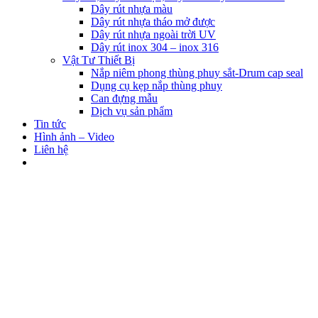
Dây rút nhựa màu
Dây rút nhựa tháo mở được
Dây rút nhựa ngoài trời UV
Dây rút inox 304 – inox 316
Vật Tư Thiết Bị
Nắp niêm phong thùng phuy sắt-Drum cap seal
Dụng cụ kẹp nắp thùng phuy
Can đựng mẫu
Dịch vụ sản phẩm
Tin tức
Hình ảnh – Video
Liên hệ