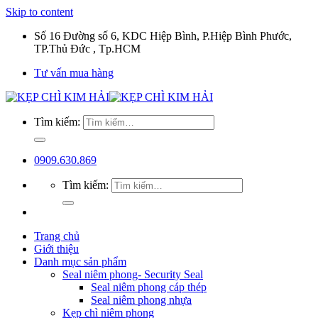
Skip to content
Số 16 Đường số 6, KDC Hiệp Bình, P.Hiệp Bình Phước,
TP.Thủ Đức , Tp.HCM
Tư vấn mua hàng
Tìm kiếm:
0909.630.869
Tìm kiếm:
Trang chủ
Giới thiệu
Danh mục sản phẩm
Seal niêm phong- Security Seal
Seal niêm phong cáp thép
Seal niêm phong nhựa
Kẹp chì niêm phong