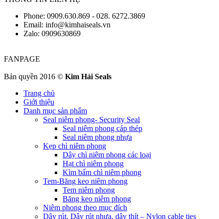
Phone: 0909.630.869 - 028. 6272.3869
Email: info@kimhaiseals.vn
Zalo: 0909630869
FANPAGE
Bản quyền 2016 ©
Kim Hải Seals
Trang chủ
Giới thiệu
Danh mục sản phẩm
Seal niêm phong- Security Seal
Seal niêm phong cáp thép
Seal niêm phong nhựa
Kẹp chì niêm phong
Dây chì niêm phong các loại
Hạt chì niêm phong
Kìm bấm chì niêm phong
Tem-Băng keo niêm phong
Tem niêm phong
Băng keo niêm phong
Niêm phong theo mục đích
Dây rút, Dây rút nhựa, dây thít – Nylon cable ties