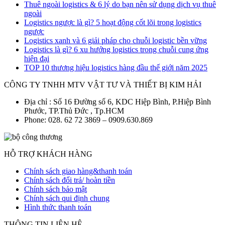
Thuê ngoài logistics & 6 lý do bạn nên sử dụng dịch vụ thuê
ngoài
Logistics ngược là gì? 5 hoạt động cốt lõi trong logistics
ngược
Logistics xanh và 6 giải pháp cho chuỗi logistic bền vững
Logistics là gì? 6 xu hướng logistics trong chuỗi cung ứng
hiện đại
TOP 10 thương hiệu logistics hàng đầu thế giới năm 2025
CÔNG TY TNHH MTV VẬT TƯ VÀ THIẾT BỊ KIM HẢI
Địa chỉ : Số 16 Đường số 6, KDC Hiệp Bình, P.Hiệp Bình
Phước, TP.Thủ Đức , Tp.HCM
Phone: 028. 62 72 3869 – 0909.630.869
HỖ TRỢ KHÁCH HÀNG
Chính sách giao hàng&thanh toán
Chính sách đổi trả/ hoàn tiền
Chính sách bảo mật
Chính sách qui định chung
Hình thức thanh toán
THÔNG TIN LIÊN HỆ