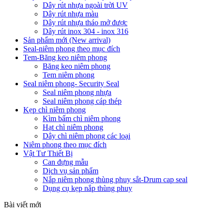
Dây rút nhựa ngoài trời UV
Dây rút nhựa màu
Dây rút nhựa tháo mở được
Dây rút inox 304 - inox 316
Sản phẩm mới (New arrival)
Seal-niêm phong theo mục đích
Tem-Băng keo niêm phong
Băng keo niêm phong
Tem niêm phong
Seal niêm phong- Security Seal
Seal niêm phong nhựa
Seal niêm phong cáp thép
Kẹp chì niêm phong
Kìm bấm chì niêm phong
Hạt chì niêm phong
Dây chì niêm phong các loại
Niêm phong theo mục đích
Vật Tư Thiết Bị
Can đựng mẫu
Dịch vụ sản phẩm
Nắp niêm phong thùng phuy sắt-Drum cap seal
Dụng cụ kẹp nắp thùng phuy
Bài viết mới