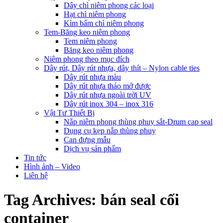
Dây chì niêm phong các loại
Hạt chì niêm phong
Kìm bấm chì niêm phong
Tem-Băng keo niêm phong
Tem niêm phong
Băng keo niêm phong
Niêm phong theo mục đích
Dây rút, Dây rút nhựa, dây thít – Nylon cable ties
Dây rút nhựa màu
Dây rút nhựa tháo mở được
Dây rút nhựa ngoài trời UV
Dây rút inox 304 – inox 316
Vật Tư Thiết Bị
Nắp niêm phong thùng phuy sắt-Drum cap seal
Dụng cụ kẹp nắp thùng phuy
Can đựng mẫu
Dịch vụ sản phẩm
Tin tức
Hình ảnh – Video
Liên hệ
Tag Archives:
bán seal cối
container