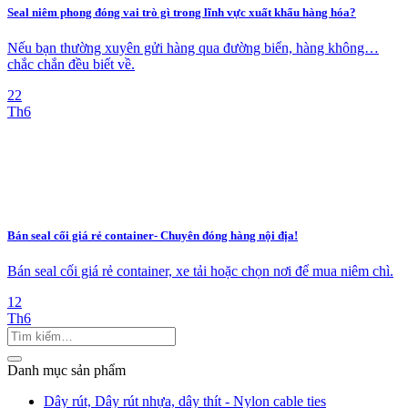
Seal niêm phong đóng vai trò gì trong lĩnh vực xuất khẩu hàng hóa?
Nếu bạn thường xuyên gửi hàng qua đường biển, hàng không…
chắc chắn đều biết về.
22
Th6
Bán seal cối giá rẻ container- Chuyên đóng hàng nội địa!
Bán seal cối giá rẻ container, xe tải hoặc chọn nơi để mua niêm chì.
12
Th6
Danh mục sản phẩm
Dây rút, Dây rút nhựa, dây thít - Nylon cable ties