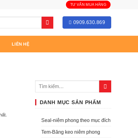
TƯ VẤN MUA HÀNG
0909.630.869
LIÊN HỆ
DANH MỤC SẢN PHẨM
hất.
Seal-niêm phong theo mục đích
Tem-Băng keo niêm phong