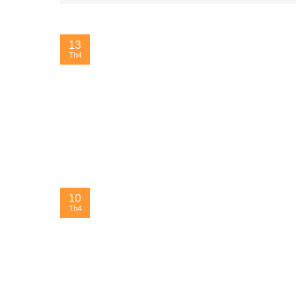
13
Th4
10
Th4