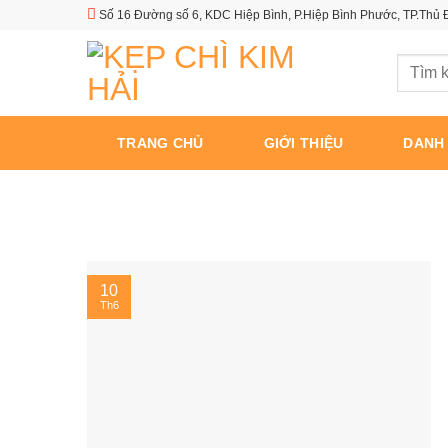
Skip
Số 16 Đường số 6, KDC Hiệp Bình, P.Hiệp Bình Phước, TP.Thủ
to
content
Tìm
kiếm:
TRANG CHỦ
GIỚI THIỆU
DANH
10
Th6