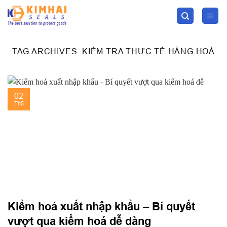
Skip
to
content
TAG ARCHIVES:
KIỂM TRA THỰC TẾ HÀNG HOÁ
02
Th5
Kiểm hoá xuất nhập khẩu – Bí quyết
vượt qua kiểm hoá dễ dàng