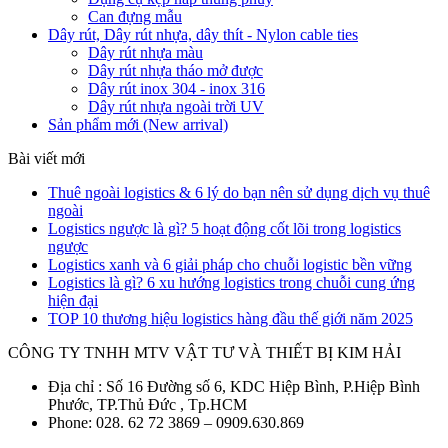
Can đựng mẫu
Dây rút, Dây rút nhựa, dây thít - Nylon cable ties
Dây rút nhựa màu
Dây rút nhựa tháo mở được
Dây rút inox 304 - inox 316
Dây rút nhựa ngoài trời UV
Sản phẩm mới (New arrival)
Bài viết mới
Thuê ngoài logistics & 6 lý do bạn nên sử dụng dịch vụ thuê
ngoài
Logistics ngược là gì? 5 hoạt động cốt lõi trong logistics
ngược
Logistics xanh và 6 giải pháp cho chuỗi logistic bền vững
Logistics là gì? 6 xu hướng logistics trong chuỗi cung ứng
hiện đại
TOP 10 thương hiệu logistics hàng đầu thế giới năm 2025
CÔNG TY TNHH MTV VẬT TƯ VÀ THIẾT BỊ KIM HẢI
Địa chỉ : Số 16 Đường số 6, KDC Hiệp Bình, P.Hiệp Bình
Phước, TP.Thủ Đức , Tp.HCM
Phone: 028. 62 72 3869 – 0909.630.869