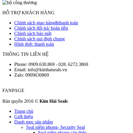
HỖ TRỢ KHÁCH HÀNG
Chính sách giao hàng&thanh toán
Chính sách đổi trả/ hoàn tiền
Chính sách bảo mật
Chính sách qui định chung
Hình thức thanh toán
THÔNG TIN LIÊN HỆ
Phone: 0909.630.869 - 028. 6272.3869
Email: info@kimhaiseals.vn
Zalo: 0909630869
FANPAGE
Bản quyền 2016 ©
Kim Hải Seals
Trang chủ
Giới thiệu
Danh mục sản phẩm
Seal niêm phong- Security Seal
Seal niêm phong cáp thép