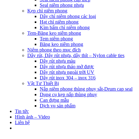
Seal niêm phong nhựa
Kẹp chì niêm phong
Dây chì niêm phong các loại
Hạt chì niêm phong
Kìm bấm chì niêm phong
Tem-Băng keo niêm phong
Tem niêm phong
Băng keo niêm phong
Niêm phong theo mục đích
Dây rút, Dây rút nhựa, dây thít – Nylon cable ties
Dây rút nhựa màu
Dây rút nhựa tháo mở được
Dây rút nhựa ngoài trời UV
Dây rút inox 304 – inox 316
Vật Tư Thiết Bị
Nắp niêm phong thùng phuy sắt-Drum cap seal
Dụng cụ kẹp nắp thùng phuy
Can đựng mẫu
Dịch vụ sản phẩm
Tin tức
Hình ảnh – Video
Liên hệ