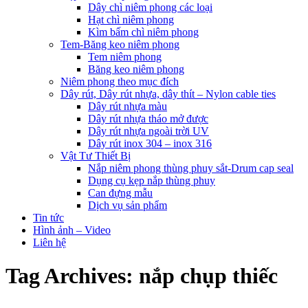
Dây chì niêm phong các loại
Hạt chì niêm phong
Kìm bấm chì niêm phong
Tem-Băng keo niêm phong
Tem niêm phong
Băng keo niêm phong
Niêm phong theo mục đích
Dây rút, Dây rút nhựa, dây thít – Nylon cable ties
Dây rút nhựa màu
Dây rút nhựa tháo mở được
Dây rút nhựa ngoài trời UV
Dây rút inox 304 – inox 316
Vật Tư Thiết Bị
Nắp niêm phong thùng phuy sắt-Drum cap seal
Dụng cụ kẹp nắp thùng phuy
Can đựng mẫu
Dịch vụ sản phẩm
Tin tức
Hình ảnh – Video
Liên hệ
Tag Archives:
nắp chụp thiếc