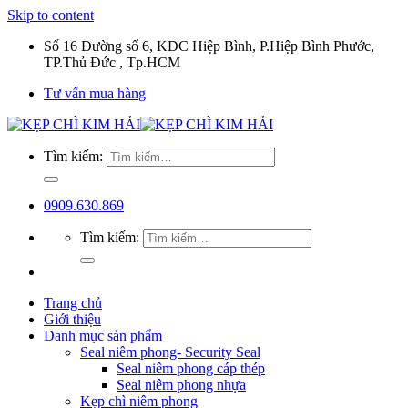
Skip to content
Số 16 Đường số 6, KDC Hiệp Bình, P.Hiệp Bình Phước,
TP.Thủ Đức , Tp.HCM
Tư vấn mua hàng
Tìm kiếm:
0909.630.869
Tìm kiếm:
Trang chủ
Giới thiệu
Danh mục sản phẩm
Seal niêm phong- Security Seal
Seal niêm phong cáp thép
Seal niêm phong nhựa
Kẹp chì niêm phong