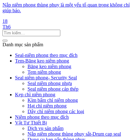
Nắp niêm phong thùng phuy là một yếu tố quan trọng không chỉ
giúp bảo.
18
Th6
Danh mục sản phẩm
Seal-niêm phong theo mục đích
Tem-Băng keo niêm phong
Băng keo niêm phong
Tem niêm phong
Seal niêm phong- Security Seal
Seal niêm phong nhựa
Seal niêm phong cáp thép
Kẹp chì niêm phong
Kìm bấm chì niêm phong
Hạt chì niêm phong
Dây chì niêm phong các loại
Niêm phong theo mục đích
Vật Tư Thiết Bị
Dịch vụ sản phẩm
Nắp niêm phong thùng phuy sắt-Drum cap seal
Dụng cụ kẹp nắp thùng phuy