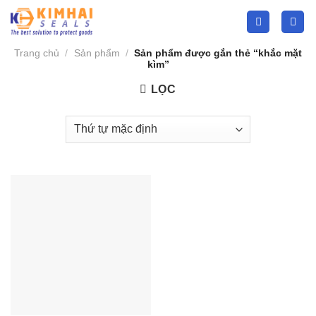
Skip
to
content
Trang chủ
/
Sản phẩm
/
Sản phẩm được gắn thẻ “khắc mặt
kìm”
LỌC