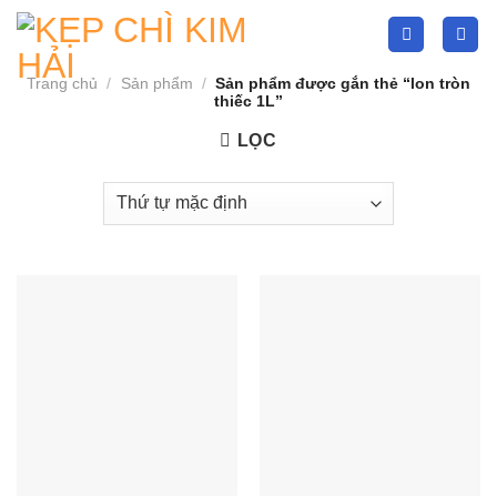
Skip
to
content
Trang chủ
/
Sản phẩm
/
Sản phẩm được gắn thẻ “lon tròn
thiếc 1L”
LỌC