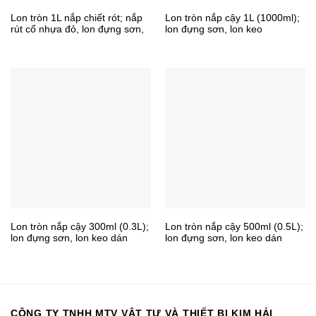
Lon tròn 1L nắp chiết rót; nắp
Lon tròn nắp cậy 1L (1000ml);
rút cổ nhựa đỏ, lon đựng sơn,
lon đựng sơn, lon keo
lon keo, hóa chất
Lon tròn nắp cậy 300ml (0.3L);
Lon tròn nắp cậy 500ml (0.5L);
lon đựng sơn, lon keo dán
lon đựng sơn, lon keo dán
CÔNG TY TNHH MTV VẬT TƯ VÀ THIẾT BỊ KIM HẢI