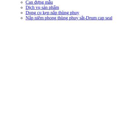
Can đựng mẫu
Dịch vụ sản phẩm
Dụng cụ kẹp nắp thùng phuy
Nắp niêm phong thùng phuy sắt-Drum cap seal