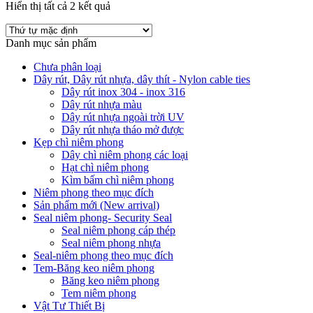
Hiển thị tất cả 2 kết quả
Danh mục sản phẩm
Chưa phân loại
Dây rút, Dây rút nhựa, dây thít - Nylon cable ties
Dây rút inox 304 - inox 316
Dây rút nhựa màu
Dây rút nhựa ngoài trời UV
Dây rút nhựa tháo mở được
Kẹp chì niêm phong
Dây chì niêm phong các loại
Hạt chì niêm phong
Kìm bấm chì niêm phong
Niêm phong theo mục đích
Sản phẩm mới (New arrival)
Seal niêm phong- Security Seal
Seal niêm phong cáp thép
Seal niêm phong nhựa
Seal-niêm phong theo mục đích
Tem-Băng keo niêm phong
Băng keo niêm phong
Tem niêm phong
Vật Tư Thiết Bị