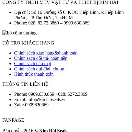
CÔNG TY TNHH MTV VẬT TƯ VÀ THIẾT BỊ KIM HẢI
Địa chỉ : Số 16 Đường số 6, KDC Hiệp Bình, P.Hiệp Bình
Phước, TP.Thủ Đức , Tp.HCM
Phone: 028. 62 72 3869 – 0909.630.869
HỖ TRỢ KHÁCH HÀNG
Chính sách giao hàng&thanh toán
Chính sách đổi trả/ hoàn tiền
Chính sách bảo mật
Chính sách qui định chung
Hình thức thanh toán
THÔNG TIN LIÊN HỆ
Phone: 0909.630.869 - 028. 6272.3869
Email: info@kimhaiseals.vn
Zalo: 0909630869
FANPAGE
Bản quyền 2016 ©
Kim Hải Seals