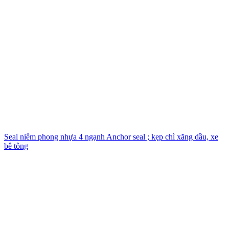
Seal niêm phong nhựa 4 ngạnh Anchor seal ; kẹp chì xăng dầu, xe
bê tông