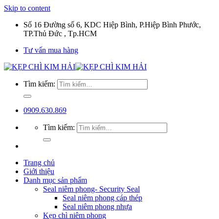
Skip to content
Số 16 Đường số 6, KDC Hiệp Bình, P.Hiệp Bình Phước,
TP.Thủ Đức , Tp.HCM
Tư vấn mua hàng
Tìm kiếm:
0909.630.869
Tìm kiếm:
Trang chủ
Giới thiệu
Danh mục sản phẩm
Seal niêm phong- Security Seal
Seal niêm phong cáp thép
Seal niêm phong nhựa
Kẹp chì niêm phong