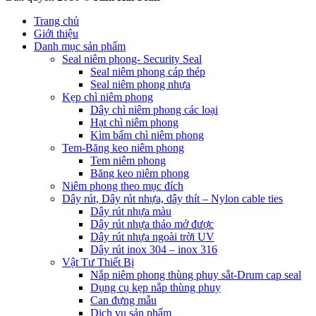
Trang chủ
Giới thiệu
Danh mục sản phẩm
Seal niêm phong- Security Seal
Seal niêm phong cáp thép
Seal niêm phong nhựa
Kẹp chì niêm phong
Dây chì niêm phong các loại
Hạt chì niêm phong
Kìm bấm chì niêm phong
Tem-Băng keo niêm phong
Tem niêm phong
Băng keo niêm phong
Niêm phong theo mục đích
Dây rút, Dây rút nhựa, dây thít – Nylon cable ties
Dây rút nhựa màu
Dây rút nhựa tháo mở được
Dây rút nhựa ngoài trời UV
Dây rút inox 304 – inox 316
Vật Tư Thiết Bị
Nắp niêm phong thùng phuy sắt-Drum cap seal
Dụng cụ kẹp nắp thùng phuy
Can đựng mẫu
Dịch vụ sản phẩm