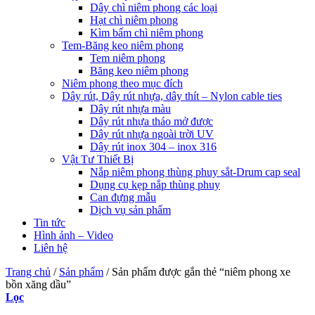
Dây chì niêm phong các loại
Hạt chì niêm phong
Kìm bấm chì niêm phong
Tem-Băng keo niêm phong
Tem niêm phong
Băng keo niêm phong
Niêm phong theo mục đích
Dây rút, Dây rút nhựa, dây thít – Nylon cable ties
Dây rút nhựa màu
Dây rút nhựa tháo mở được
Dây rút nhựa ngoài trời UV
Dây rút inox 304 – inox 316
Vật Tư Thiết Bị
Nắp niêm phong thùng phuy sắt-Drum cap seal
Dụng cụ kẹp nắp thùng phuy
Can đựng mẫu
Dịch vụ sản phẩm
Tin tức
Hình ảnh – Video
Liên hệ
Trang chủ
/
Sản phẩm
/
Sản phẩm được gắn thẻ “niêm phong xe
bồn xăng dầu”
Lọc