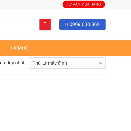
TƯ VẤN MUA HÀNG
0909.630.869
LIÊN HỆ
quả duy nhất