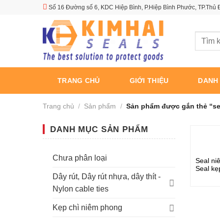
Skip
Số 16 Đường số 6, KDC Hiệp Bình, P.Hiệp Bình Phước, TP.Thủ
to
content
Tìm
kiếm:
TRANG CHỦ
GIỚI THIỆU
DANH
Trang chủ
/
Sản phẩm
/
Sản phẩm được gắn thẻ “se
DANH MỤC SẢN PHẨM
Chưa phân loại
Seal ni
Seal kẹ
nước, tả
Dây rút, Dây rút nhựa, dây thít -
Nylon cable ties
Kẹp chì niêm phong