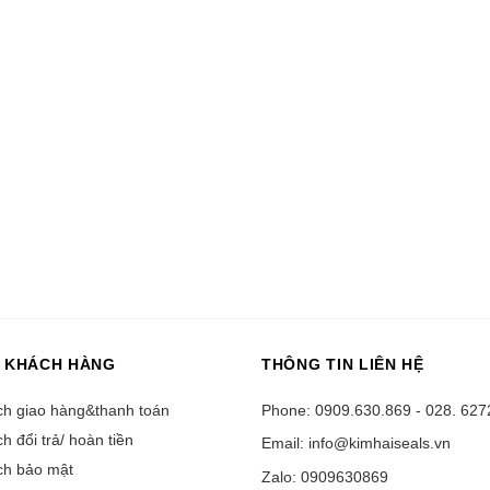
 KHÁCH HÀNG
THÔNG TIN LIÊN HỆ
ch giao hàng&thanh toán
Phone: 0909.630.869 - 028. 627
h đổi trả/ hoàn tiền
Email: info@kimhaiseals.vn
ch bảo mật
Zalo: 0909630869