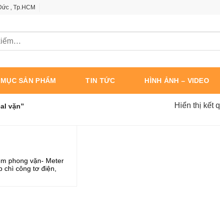
 Đức , Tp.HCM
 MỤC SẢN PHẨM
TIN TỨC
HÌNH ẢNH – VIDEO
Hiển thị kết 
al vặn”
êm phong vặn- Meter
p chì công tơ điện,
i bạt, in seri, logo