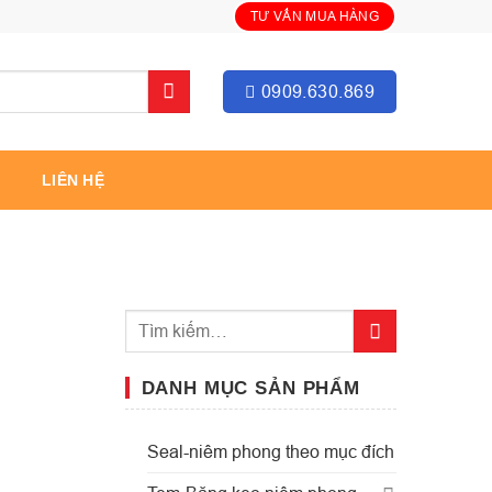
TƯ VẤN MUA HÀNG
0909.630.869
LIÊN HỆ
DANH MỤC SẢN PHẨM
Seal-niêm phong theo mục đích