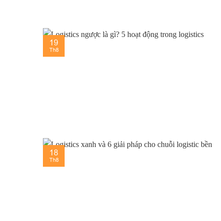
19
Th8
18
Th8