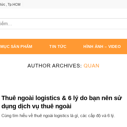
 Đức , Tp.HCM
 MỤC SẢN PHẨM
TIN TỨC
HÌNH ẢNH – VIDEO
AUTHOR ARCHIVES:
QUAN
Thuê ngoài logistics & 6 lý do bạn nên sử
dụng dịch vụ thuê ngoài
Cùng tìm hiểu về thuê ngoài logistics là gì, các cấp độ và 6 lý.