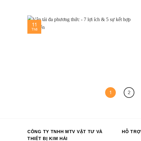
11
Th8
1
2
CÔNG TY TNHH MTV VẬT TƯ VÀ
HỖ TRỢ
THIẾT BỊ KIM HẢI