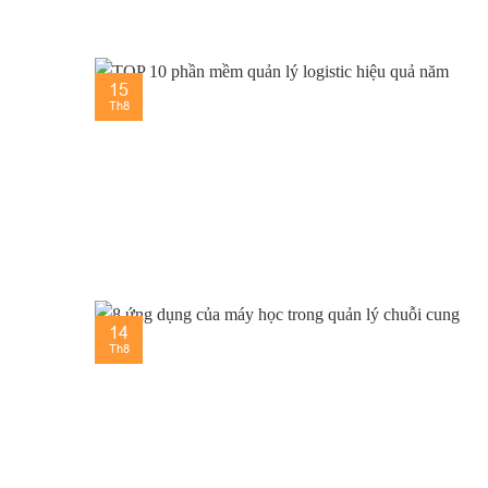
15
Th8
14
Th8