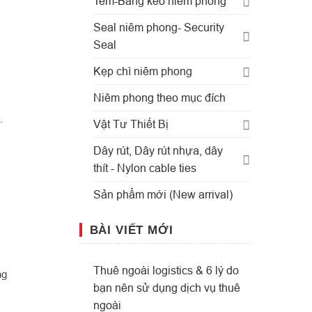
Tem-Băng keo niêm phong
Seal niêm phong- Security
Seal
Kẹp chì niêm phong
Niêm phong theo mục đích
.
Vật Tư Thiết Bị
Dây rút, Dây rút nhựa, dây
thít - Nylon cable ties
Sản phẩm mới (New arrival)
BÀI VIẾT MỚI
Thuê ngoài logistics & 6 lý do
ng
bạn nên sử dụng dịch vụ thuê
ngoài