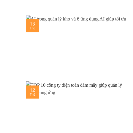
13
Th8
12
Th8