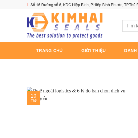
Skip
Số 16 Đường số 6, KDC Hiệp Bình, P.Hiệp Bình Phước, TP.Thủ
to
content
Tìm
kiếm:
TRANG CHỦ
GIỚI THIỆU
DANH
20
Th8