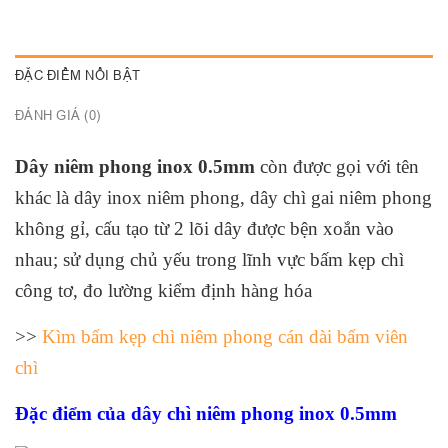
ĐẶC ĐIỂM NỔI BẬT
ĐÁNH GIÁ (0)
Dây niêm phong inox 0.5mm
còn được gọi với tên
khác là dây inox niêm phong, dây chì gai niêm phong
không gỉ, cấu tạo từ 2 lõi dây được bện xoắn vào
nhau; sử dụng chủ yếu trong lĩnh vực bấm kẹp chì
công tơ, đo lường kiểm định hàng hóa
>>
Kìm bấm kẹp chì niêm phong cán dài bấm viên
chì
Đặc điểm của dây chì niêm phong inox 0.5mm