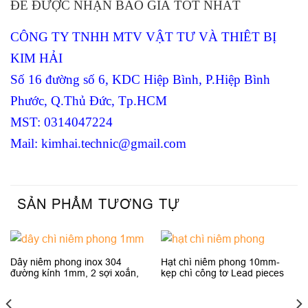
ĐỂ ĐƯỢC NHẬN BÁO GIÁ TỐT NHẤT
CÔNG TY TNHH MTV VẬT TƯ VÀ THIÊT BỊ
KIM HẢI
Số 16 đường số 6, KDC Hiệp Bình, P.Hiệp Bình
Phước, Q.Thủ Đức, Tp.HCM
MST: 0314047224
Mail: kimhai.technic@gmail.com
SẢN PHẨM TƯƠNG TỰ
Dây niêm phong inox 304
Hạt chì niêm phong 10mm-
đường kính 1mm, 2 sợi xoắn,
kẹp chì công tơ Lead pieces
chống han gỉ, kẹp chì công tơ