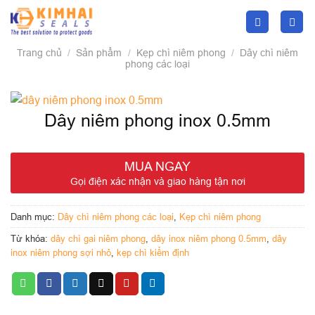
Skip
to
content
Trang chủ
/
Sản phẩm
/
Kẹp chì niêm phong
/
Dây chì niêm
phong các loại
Dây niêm phong inox 0.5mm
MUA NGAY
Gọi điện xác nhận và giao hàng tận nơi
Danh mục:
Dây chì niêm phong các loại
,
Kẹp chì niêm phong
Từ khóa:
dây chì gai niêm phong
,
dây inox niêm phong 0.5mm
,
dây
inox niêm phong sợi nhỏ
,
kẹp chì kiểm định