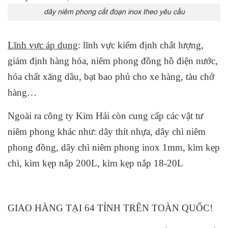
dây niêm phong cắt đoạn inox theo yêu cầu
Lĩnh vực áp dụng
: lĩnh vực kiểm định chất lượng,
giám định hàng hóa, niêm phong đồng hồ điện nước,
hóa chất xăng dầu, bạt bao phủ cho xe hàng, tàu chở
hàng…
Ngoài ra công ty Kim Hải còn cung cấp các vật tư
niêm phong khác như: dây thít nhựa, dây chì niêm
phong đồng, dây chì niêm phong inox 1mm, kìm kẹp
chì, kìm kẹp nắp 200L, kìm kẹp nắp 18-20L
GIAO HÀNG TẠI 64 TỈNH TRÊN TOÀN QUỐC!