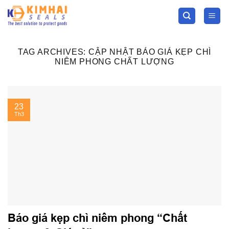
Skip
to
content
TAG ARCHIVES:
CẬP NHẬT BÁO GIÁ KẸP CHÌ
NIÊM PHONG CHẤT LƯỢNG
23
Th3
Báo giá kẹp chì niêm phong “Chất