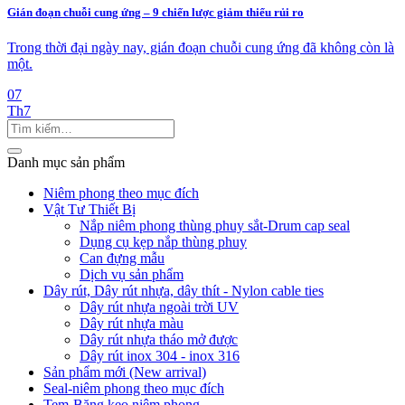
Gián đoạn chuỗi cung ứng – 9 chiến lược giảm thiểu rủi ro
Trong thời đại ngày nay, gián đoạn chuỗi cung ứng đã không còn là
một.
07
Th7
Danh mục sản phẩm
Niêm phong theo mục đích
Vật Tư Thiết Bị
Nắp niêm phong thùng phuy sắt-Drum cap seal
Dụng cụ kẹp nắp thùng phuy
Can đựng mẫu
Dịch vụ sản phẩm
Dây rút, Dây rút nhựa, dây thít - Nylon cable ties
Dây rút nhựa ngoài trời UV
Dây rút nhựa màu
Dây rút nhựa tháo mở được
Dây rút inox 304 - inox 316
Sản phẩm mới (New arrival)
Seal-niêm phong theo mục đích
Tem-Băng keo niêm phong