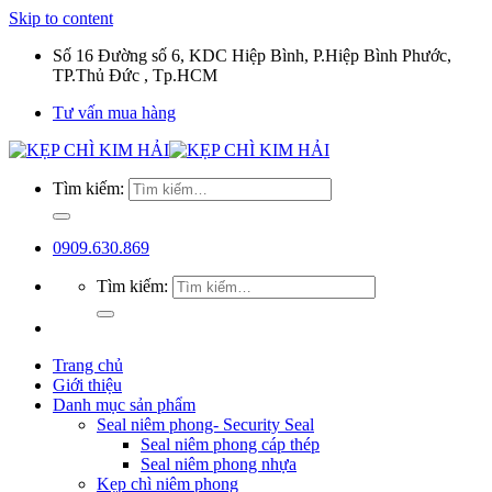
Skip to content
Số 16 Đường số 6, KDC Hiệp Bình, P.Hiệp Bình Phước,
TP.Thủ Đức , Tp.HCM
Tư vấn mua hàng
Tìm kiếm:
0909.630.869
Tìm kiếm:
Trang chủ
Giới thiệu
Danh mục sản phẩm
Seal niêm phong- Security Seal
Seal niêm phong cáp thép
Seal niêm phong nhựa
Kẹp chì niêm phong