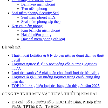
Băng keo niêm phong
Tem niêm phong
Seal niêm phong- Security Seal
Seal niêm phong nhựa
Seal niêm phong cáp thép
Kẹp chì niêm phong
Kìm bấm chì niêm phong
Hạt chì niêm phong
Dây chì niêm phong các loại
Bài viết mới
Thuê ngoài logistics & 6 lý do bạn nên sử dụng dịch vụ thuê
ngoài
Logistics ngược là gì? 5 hoạt động cốt lõi trong logistics
ngược
Logistics xanh và 6 giải pháp cho chuỗi logistic bền vững
Logistics là gì? 6 xu hướng logistics trong chuỗi cung ứng
hiện đại
TOP 10 thương hiệu logistics hàng đầu thế giới năm 2025
CÔNG TY TNHH MTV VẬT TƯ VÀ THIẾT BỊ KIM HẢI
Địa chỉ : Số 16 Đường số 6, KDC Hiệp Bình, P.Hiệp Bình
Phước, TP.Thủ Đức , Tp.HCM