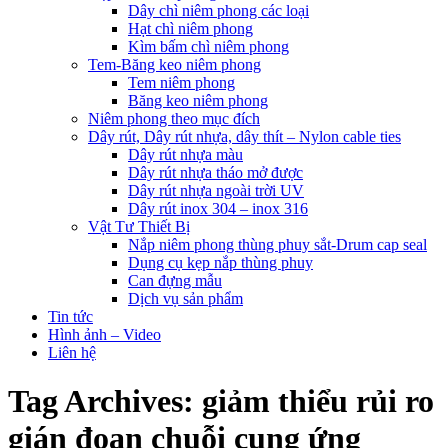
Dây chì niêm phong các loại
Hạt chì niêm phong
Kìm bấm chì niêm phong
Tem-Băng keo niêm phong
Tem niêm phong
Băng keo niêm phong
Niêm phong theo mục đích
Dây rút, Dây rút nhựa, dây thít – Nylon cable ties
Dây rút nhựa màu
Dây rút nhựa tháo mở được
Dây rút nhựa ngoài trời UV
Dây rút inox 304 – inox 316
Vật Tư Thiết Bị
Nắp niêm phong thùng phuy sắt-Drum cap seal
Dụng cụ kẹp nắp thùng phuy
Can đựng mẫu
Dịch vụ sản phẩm
Tin tức
Hình ảnh – Video
Liên hệ
Tag Archives:
giảm thiểu rủi ro
gián đoạn chuỗi cung ứng