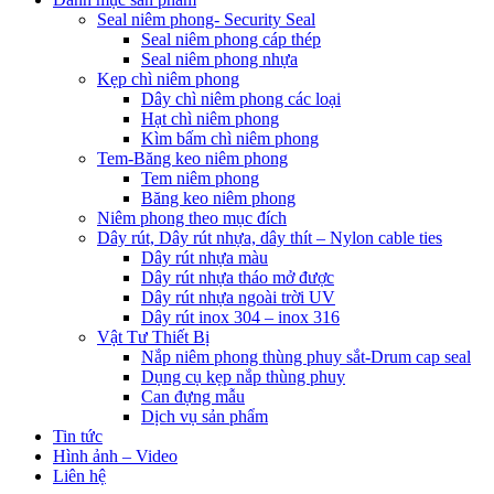
Seal niêm phong- Security Seal
Seal niêm phong cáp thép
Seal niêm phong nhựa
Kẹp chì niêm phong
Dây chì niêm phong các loại
Hạt chì niêm phong
Kìm bấm chì niêm phong
Tem-Băng keo niêm phong
Tem niêm phong
Băng keo niêm phong
Niêm phong theo mục đích
Dây rút, Dây rút nhựa, dây thít – Nylon cable ties
Dây rút nhựa màu
Dây rút nhựa tháo mở được
Dây rút nhựa ngoài trời UV
Dây rút inox 304 – inox 316
Vật Tư Thiết Bị
Nắp niêm phong thùng phuy sắt-Drum cap seal
Dụng cụ kẹp nắp thùng phuy
Can đựng mẫu
Dịch vụ sản phẩm
Tin tức
Hình ảnh – Video
Liên hệ