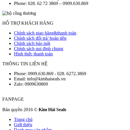
Phone: 028. 62 72 3869 – 0909.630.869
HỖ TRỢ KHÁCH HÀNG
Chính sách giao hàng&thanh toán
Chính sách đổi trả/ hoàn tiền
Chính sách bảo mật
Chính sách qui định chung
Hình thức thanh toán
THÔNG TIN LIÊN HỆ
Phone: 0909.630.869 - 028. 6272.3869
Email: info@kimhaiseals.vn
Zalo: 0909630869
FANPAGE
Bản quyền 2016 ©
Kim Hải Seals
Trang chủ
Giới thiệu
Danh mục sản phẩm