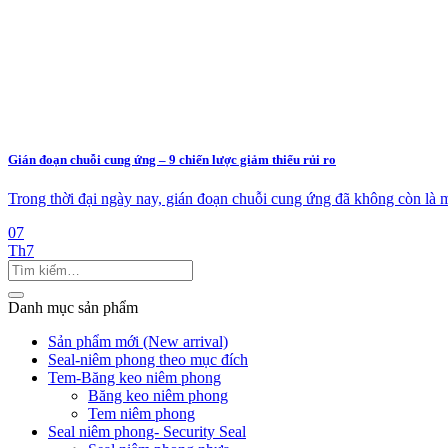
Gián đoạn chuỗi cung ứng – 9 chiến lược giảm thiểu rủi ro
Trong thời đại ngày nay, gián đoạn chuỗi cung ứng đã không còn là 
07
Th7
Danh mục sản phẩm
Sản phẩm mới (New arrival)
Seal-niêm phong theo mục đích
Tem-Băng keo niêm phong
Băng keo niêm phong
Tem niêm phong
Seal niêm phong- Security Seal