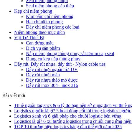
Seal niêm phong nhựa
Seal niêm phong cáp thép
Kẹp chì niêm phong
Kìm bấm chì niêm phong
Hạt chì niêm phong
Dây chì niêm phong các loại
Niêm phong theo mục đích
Vật Tư Thiết Bị
Can đựng mẫu
Dịch vụ sản phẩm
Nắp niêm phong thùng phuy sắt-Drum cap seal
Dụng cụ kẹp nắp thùng phuy
Dây rút, Dây rút nhựa, dây thít - Nylon cable ties
Dây rút nhựa ngoài trời UV
Dây rút nhựa màu
Dây rút nhựa tháo mở được
Dây rút inox 304 - inox 316
Bài viết mới
Thuê ngoài logistics & 6 lý do bạn nên sử dụng dịch vụ thuê n
Logistics ngược là gì? 5 hoạt động cốt lõi trong logistics ngược
Logistics xanh và 6 giải pháp cho chuỗi logistic bền vững
Logistics là gì? 6 xu hướng logistics trong chuỗi cung ứng hiện
TOP 10 thương hiệu logistics hàng đầu thế giới năm 2025