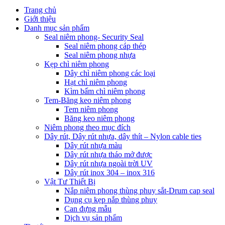
Trang chủ
Giới thiệu
Danh mục sản phẩm
Seal niêm phong- Security Seal
Seal niêm phong cáp thép
Seal niêm phong nhựa
Kẹp chì niêm phong
Dây chì niêm phong các loại
Hạt chì niêm phong
Kìm bấm chì niêm phong
Tem-Băng keo niêm phong
Tem niêm phong
Băng keo niêm phong
Niêm phong theo mục đích
Dây rút, Dây rút nhựa, dây thít – Nylon cable ties
Dây rút nhựa màu
Dây rút nhựa tháo mở được
Dây rút nhựa ngoài trời UV
Dây rút inox 304 – inox 316
Vật Tư Thiết Bị
Nắp niêm phong thùng phuy sắt-Drum cap seal
Dụng cụ kẹp nắp thùng phuy
Can đựng mẫu
Dịch vụ sản phẩm