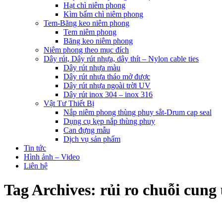
Hạt chì niêm phong
Kìm bấm chì niêm phong
Tem-Băng keo niêm phong
Tem niêm phong
Băng keo niêm phong
Niêm phong theo mục đích
Dây rút, Dây rút nhựa, dây thít – Nylon cable ties
Dây rút nhựa màu
Dây rút nhựa tháo mở được
Dây rút nhựa ngoài trời UV
Dây rút inox 304 – inox 316
Vật Tư Thiết Bị
Nắp niêm phong thùng phuy sắt-Drum cap seal
Dụng cụ kẹp nắp thùng phuy
Can đựng mẫu
Dịch vụ sản phẩm
Tin tức
Hình ảnh – Video
Liên hệ
Tag Archives:
rủi ro chuỗi cung