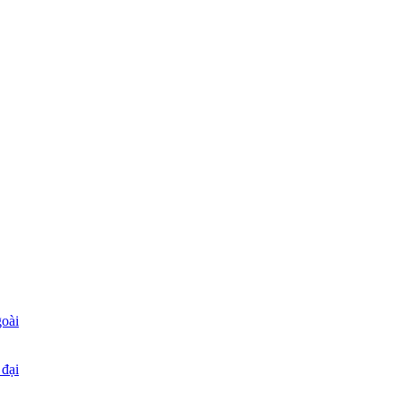
goài
 đại