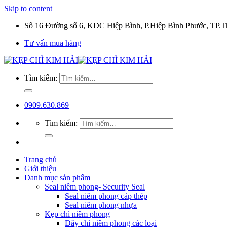
Skip to content
Số 16 Đường số 6, KDC Hiệp Bình, P.Hiệp Bình Phước, TP
Tư vấn mua hàng
Tìm kiếm:
0909.630.869
Tìm kiếm:
Trang chủ
Giới thiệu
Danh mục sản phẩm
Seal niêm phong- Security Seal
Seal niêm phong cáp thép
Seal niêm phong nhựa
Kẹp chì niêm phong
Dây chì niêm phong các loại