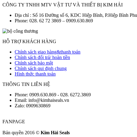
CÔNG TY TNHH MTV VẬT TƯ VÀ THIẾT BỊ KIM HẢI
Địa chỉ : Số 16 Đường số 6, KDC Hiệp Bình, P.Hiệp Bình P
Phone: 028. 62 72 3869 – 0909.630.869
HỖ TRỢ KHÁCH HÀNG
Chính sách giao hàng&thanh toán
Chính sách đổi trả/ hoàn tiền
Chính sách bảo mật
Chính sách qui định chung
Hình thức thanh toán
THÔNG TIN LIÊN HỆ
Phone: 0909.630.869 - 028. 6272.3869
Email: info@kimhaiseals.vn
Zalo: 0909630869
FANPAGE
Bản quyền 2016 ©
Kim Hải Seals