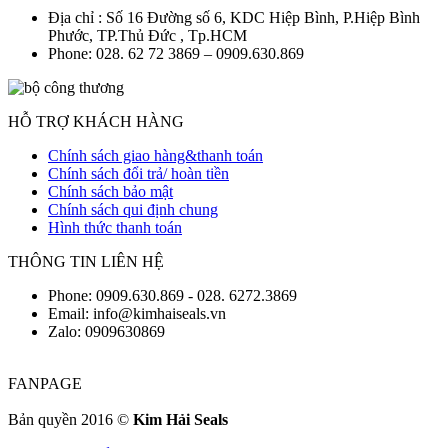
Địa chỉ : Số 16 Đường số 6, KDC Hiệp Bình, P.Hiệp Bình
Phước, TP.Thủ Đức , Tp.HCM
Phone: 028. 62 72 3869 – 0909.630.869
HỖ TRỢ KHÁCH HÀNG
Chính sách giao hàng&thanh toán
Chính sách đổi trả/ hoàn tiền
Chính sách bảo mật
Chính sách qui định chung
Hình thức thanh toán
THÔNG TIN LIÊN HỆ
Phone: 0909.630.869 - 028. 6272.3869
Email: info@kimhaiseals.vn
Zalo: 0909630869
FANPAGE
Bản quyền 2016 ©
Kim Hải Seals