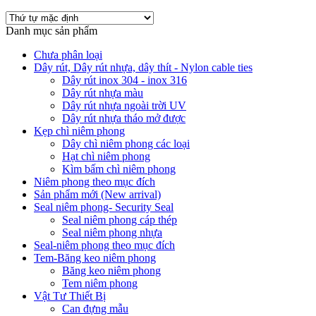
Danh mục sản phẩm
Chưa phân loại
Dây rút, Dây rút nhựa, dây thít - Nylon cable ties
Dây rút inox 304 - inox 316
Dây rút nhựa màu
Dây rút nhựa ngoài trời UV
Dây rút nhựa tháo mở được
Kẹp chì niêm phong
Dây chì niêm phong các loại
Hạt chì niêm phong
Kìm bấm chì niêm phong
Niêm phong theo mục đích
Sản phẩm mới (New arrival)
Seal niêm phong- Security Seal
Seal niêm phong cáp thép
Seal niêm phong nhựa
Seal-niêm phong theo mục đích
Tem-Băng keo niêm phong
Băng keo niêm phong
Tem niêm phong
Vật Tư Thiết Bị
Can đựng mẫu