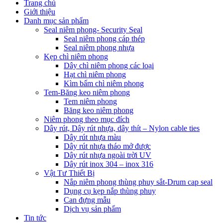
Trang chủ
Giới thiệu
Danh mục sản phẩm
Seal niêm phong- Security Seal
Seal niêm phong cáp thép
Seal niêm phong nhựa
Kẹp chì niêm phong
Dây chì niêm phong các loại
Hạt chì niêm phong
Kìm bấm chì niêm phong
Tem-Băng keo niêm phong
Tem niêm phong
Băng keo niêm phong
Niêm phong theo mục đích
Dây rút, Dây rút nhựa, dây thít – Nylon cable ties
Dây rút nhựa màu
Dây rút nhựa tháo mở được
Dây rút nhựa ngoài trời UV
Dây rút inox 304 – inox 316
Vật Tư Thiết Bị
Nắp niêm phong thùng phuy sắt-Drum cap seal
Dụng cụ kẹp nắp thùng phuy
Can đựng mẫu
Dịch vụ sản phẩm
Tin tức