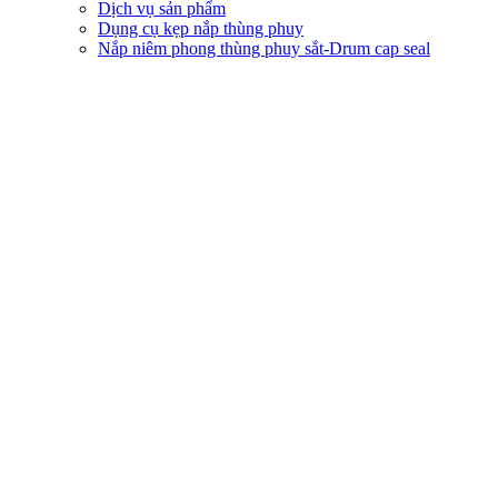
Dịch vụ sản phẩm
Dụng cụ kẹp nắp thùng phuy
Nắp niêm phong thùng phuy sắt-Drum cap seal