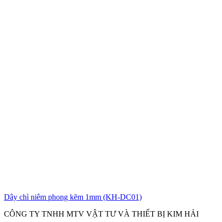
Dây chì niêm phong kẽm 1mm (KH-DC01)
CÔNG TY TNHH MTV VẬT TƯ VÀ THIẾT BỊ KIM HẢI