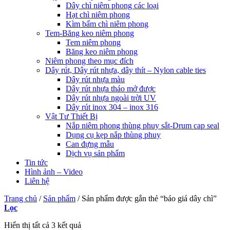
Dây chì niêm phong các loại
Hạt chì niêm phong
Kìm bấm chì niêm phong
Tem-Băng keo niêm phong
Tem niêm phong
Băng keo niêm phong
Niêm phong theo mục đích
Dây rút, Dây rút nhựa, dây thít – Nylon cable ties
Dây rút nhựa màu
Dây rút nhựa tháo mở được
Dây rút nhựa ngoài trời UV
Dây rút inox 304 – inox 316
Vật Tư Thiết Bị
Nắp niêm phong thùng phuy sắt-Drum cap seal
Dụng cụ kẹp nắp thùng phuy
Can đựng mẫu
Dịch vụ sản phẩm
Tin tức
Hình ảnh – Video
Liên hệ
Trang chủ
/
Sản phẩm
/
Sản phẩm được gắn thẻ “báo giá dây chì”
Lọc
Hiển thị tất cả 3 kết quả