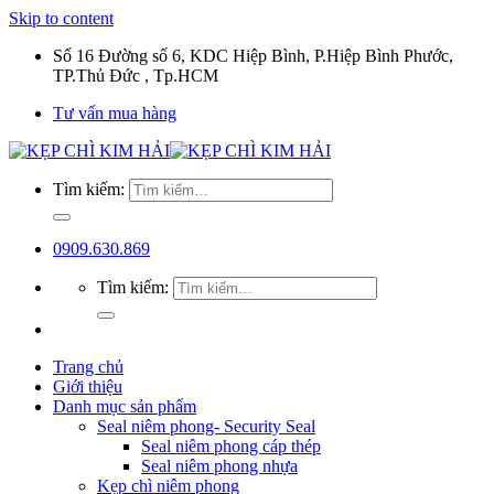
Skip to content
Số 16 Đường số 6, KDC Hiệp Bình, P.Hiệp Bình Phước,
TP.Thủ Đức , Tp.HCM
Tư vấn mua hàng
Tìm kiếm:
0909.630.869
Tìm kiếm:
Trang chủ
Giới thiệu
Danh mục sản phẩm
Seal niêm phong- Security Seal
Seal niêm phong cáp thép
Seal niêm phong nhựa
Kẹp chì niêm phong