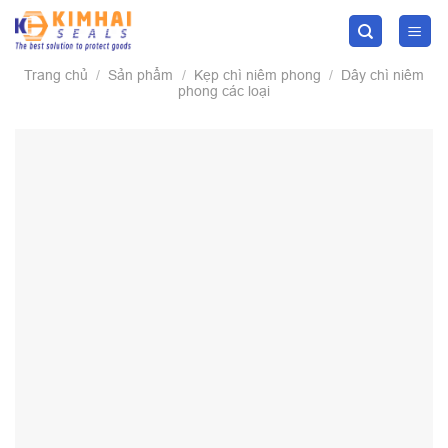
Skip
to
content
Trang chủ
/
Sản phẩm
/
Kẹp chì niêm phong
/
Dây chì niêm
phong các loại