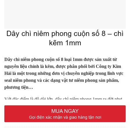
Dây chì niêm phong cuộn số 8 – chì
kẽm 1mm
Dây chì niêm phong cuộn số 8 loại 1mm được sản xuất từ
nguyên liệu chính là kẽm, được phân phối bởi Công ty Kim
Hải là một trong những đơn vị chuyên nghiệp trong lĩnh vực
seal niêm phong và các dạng vật tư niêm phong sản phẩm,
phương tiện…
Với đặc điểm là độ dài lớn, dây chì niêm phong 1mm ra đời như
một sự kết hợp sáng tạo với các loại khóa niêm phong khác trong
MUA NGAY
lĩnh vực niêm phong hàng hóa, niêm phong phương tiện vận tải
Gọi điện xác nhận và giao hàng tận nơi
(ô tô, tàu thuyền…), vật dụng có diện tích lớn (vải bạt, hầm tàu),
những vị trí có tiết diện niêm phong nhỏ (máy ATM, cửa tủ, máy