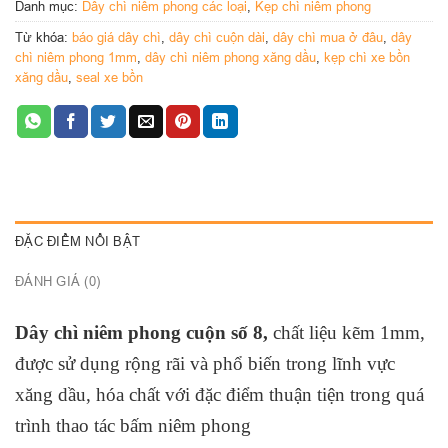
Danh mục:
Dây chì niêm phong các loại
,
Kẹp chì niêm phong
chơi game…)
Từ khóa:
báo giá dây chì
,
dây chì cuộn dài
,
dây chì mua ở đâu
,
dây
chì niêm phong 1mm
,
dây chì niêm phong xăng dầu
,
kẹp chì xe bồn
xăng dầu
,
seal xe bồn
ĐẶC ĐIỂM NỔI BẬT
ĐÁNH GIÁ (0)
Dây chì niêm phong cuộn số 8,
chất liệu kẽm 1mm,
được sử dụng rộng rãi và phổ biến trong lĩnh vực
xăng dầu, hóa chất với đặc điểm thuận tiện trong quá
trình thao tác bấm niêm phong