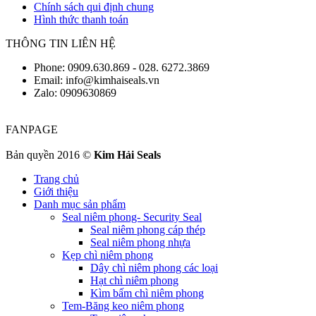
Chính sách qui định chung
Hình thức thanh toán
THÔNG TIN LIÊN HỆ
Phone: 0909.630.869 - 028. 6272.3869
Email: info@kimhaiseals.vn
Zalo: 0909630869
FANPAGE
Bản quyền 2016 ©
Kim Hải Seals
Trang chủ
Giới thiệu
Danh mục sản phẩm
Seal niêm phong- Security Seal
Seal niêm phong cáp thép
Seal niêm phong nhựa
Kẹp chì niêm phong
Dây chì niêm phong các loại
Hạt chì niêm phong
Kìm bấm chì niêm phong
Tem-Băng keo niêm phong