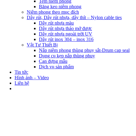
Tem niêm phong
Băng keo niêm phong
Niêm phong theo mục đích
Dây rút, Dây rút nhựa, dây thít – Nylon cable ties
Dây rút nhựa màu
Dây rút nhựa tháo mở được
Dây rút nhựa ngoài trời UV
Dây rút inox 304 – inox 316
Vật Tư Thiết Bị
Nắp niêm phong thùng phuy sắt-Drum cap seal
Dụng cụ kẹp nắp thùng phuy
Can đựng mẫu
Dịch vụ sản phẩm
Tin tức
Hình ảnh – Video
Liên hệ