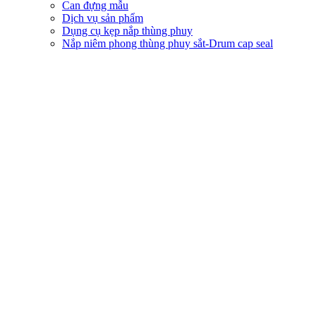
Can đựng mẫu
Dịch vụ sản phẩm
Dụng cụ kẹp nắp thùng phuy
Nắp niêm phong thùng phuy sắt-Drum cap seal