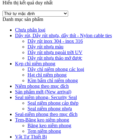
Hiển thị kết quả duy nhất
Danh mục sản phẩm
Chưa phân loại
Dây rút, Dây rút nhựa, dây thít - Nylon cable ties
Dây rút inox 304 - inox 316
Dây rút nhựa màu
Dây rút nhựa ngoài trời UV
Dây rút nhựa tháo mở được
Kẹp chì niêm phong
Dây chì niêm phong các loại
Hạt chì niêm phong
Kìm bấm chì niêm phong
Niêm phong theo mục đích
Sản phẩm mới (New arrival)
Seal niêm phong- Security Seal
Seal niêm phong cáp thép
Seal niêm phong nhựa
Seal-niêm phong theo mục đích
Tem-Băng keo niêm phong
Băng keo niêm phong
Tem niêm phong
Vật Tư Thiết Bị