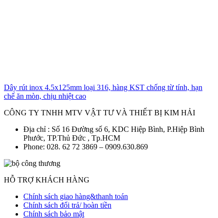
Dây rút inox 4.5x125mm loại 316, hàng KST chống từ tính, hạn
chế ăn mòn, chịu nhiệt cao
CÔNG TY TNHH MTV VẬT TƯ VÀ THIẾT BỊ KIM HẢI
Địa chỉ : Số 16 Đường số 6, KDC Hiệp Bình, P.Hiệp Bình
Phước, TP.Thủ Đức , Tp.HCM
Phone: 028. 62 72 3869 – 0909.630.869
HỖ TRỢ KHÁCH HÀNG
Chính sách giao hàng&thanh toán
Chính sách đổi trả/ hoàn tiền
Chính sách bảo mật