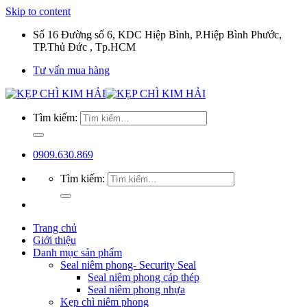
Skip to content
Số 16 Đường số 6, KDC Hiệp Bình, P.Hiệp Bình Phước,
TP.Thủ Đức , Tp.HCM
Tư vấn mua hàng
Tìm kiếm:
0909.630.869
Tìm kiếm:
Trang chủ
Giới thiệu
Danh mục sản phẩm
Seal niêm phong- Security Seal
Seal niêm phong cáp thép
Seal niêm phong nhựa
Kẹp chì niêm phong