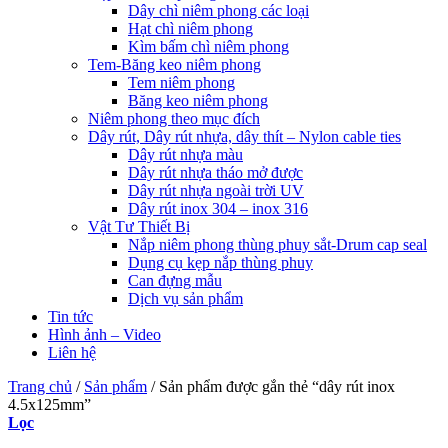
Dây chì niêm phong các loại
Hạt chì niêm phong
Kìm bấm chì niêm phong
Tem-Băng keo niêm phong
Tem niêm phong
Băng keo niêm phong
Niêm phong theo mục đích
Dây rút, Dây rút nhựa, dây thít – Nylon cable ties
Dây rút nhựa màu
Dây rút nhựa tháo mở được
Dây rút nhựa ngoài trời UV
Dây rút inox 304 – inox 316
Vật Tư Thiết Bị
Nắp niêm phong thùng phuy sắt-Drum cap seal
Dụng cụ kẹp nắp thùng phuy
Can đựng mẫu
Dịch vụ sản phẩm
Tin tức
Hình ảnh – Video
Liên hệ
Trang chủ
/
Sản phẩm
/
Sản phẩm được gắn thẻ “dây rút inox
4.5x125mm”
Lọc