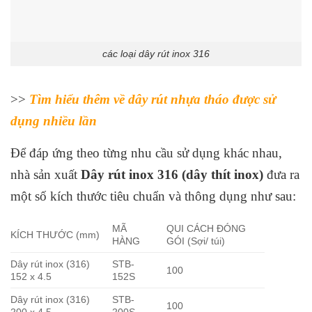
các loại dây rút inox 316
>>
Tìm hiểu thêm về dây rút nhựa tháo được sử
dụng nhiều lần
Để đáp ứng theo từng nhu cầu sử dụng khác nhau,
nhà sản xuất
Dây rút inox 316 (dây thít inox)
đưa ra
một số kích thước tiêu chuẩn và thông dụng như sau:
MÃ
QUI CÁCH ĐÓNG
KÍCH THƯỚC (mm)
HÀNG
GÓI (Sợi/ túi)
Dây rút inox (316)
STB-
100
152 x 4.5
152S
Dây rút inox (316)
STB-
100
200 x 4.5
200S