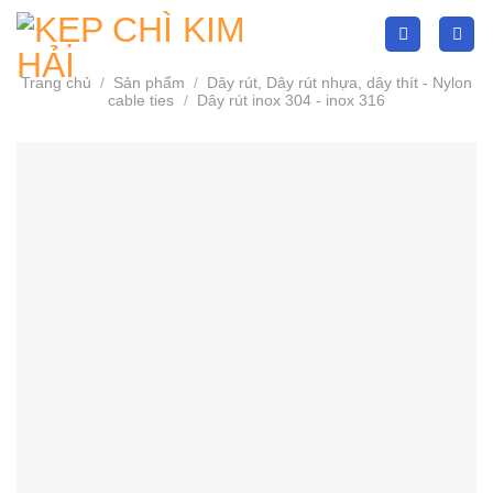
Skip
to
content
Trang chủ
/
Sản phẩm
/
Dây rút, Dây rút nhựa, dây thít - Nylon
cable ties
/
Dây rút inox 304 - inox 316