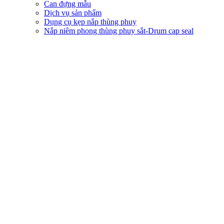
Can đựng mẫu
Dịch vụ sản phẩm
Dụng cụ kẹp nắp thùng phuy
Nắp niêm phong thùng phuy sắt-Drum cap seal