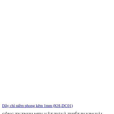
Dây chì niêm phong kẽm 1mm (KH-DC01)