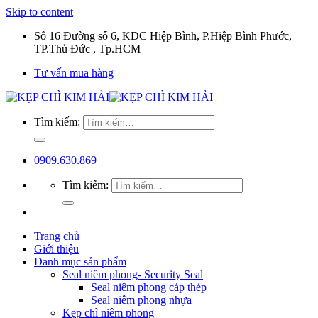
Skip to content
Số 16 Đường số 6, KDC Hiệp Bình, P.Hiệp Bình Phước,
TP.Thủ Đức , Tp.HCM
Tư vấn mua hàng
Tìm kiếm:
0909.630.869
Tìm kiếm:
Trang chủ
Giới thiệu
Danh mục sản phẩm
Seal niêm phong- Security Seal
Seal niêm phong cáp thép
Seal niêm phong nhựa
Kẹp chì niêm phong