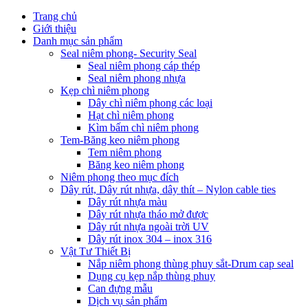
Trang chủ
Giới thiệu
Danh mục sản phẩm
Seal niêm phong- Security Seal
Seal niêm phong cáp thép
Seal niêm phong nhựa
Kẹp chì niêm phong
Dây chì niêm phong các loại
Hạt chì niêm phong
Kìm bấm chì niêm phong
Tem-Băng keo niêm phong
Tem niêm phong
Băng keo niêm phong
Niêm phong theo mục đích
Dây rút, Dây rút nhựa, dây thít – Nylon cable ties
Dây rút nhựa màu
Dây rút nhựa tháo mở được
Dây rút nhựa ngoài trời UV
Dây rút inox 304 – inox 316
Vật Tư Thiết Bị
Nắp niêm phong thùng phuy sắt-Drum cap seal
Dụng cụ kẹp nắp thùng phuy
Can đựng mẫu
Dịch vụ sản phẩm