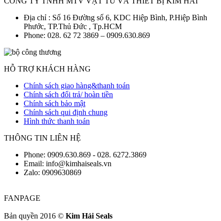
CÔNG TY TNHH MTV VẬT TƯ VÀ THIẾT BỊ KIM HẢI
Địa chỉ : Số 16 Đường số 6, KDC Hiệp Bình, P.Hiệp Bình
Phước, TP.Thủ Đức , Tp.HCM
Phone: 028. 62 72 3869 – 0909.630.869
HỖ TRỢ KHÁCH HÀNG
Chính sách giao hàng&thanh toán
Chính sách đổi trả/ hoàn tiền
Chính sách bảo mật
Chính sách qui định chung
Hình thức thanh toán
THÔNG TIN LIÊN HỆ
Phone: 0909.630.869 - 028. 6272.3869
Email: info@kimhaiseals.vn
Zalo: 0909630869
FANPAGE
Bản quyền 2016 ©
Kim Hải Seals