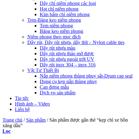
Dây chì niêm phong các loại
Hạt chì niêm phong
Kìm bấm chì niêm phong
Tem-Băng keo niêm phong
Tem niêm phong
Băng keo niêm phong
Niêm phong theo mục đích
Dây rút, Dây rút nhựa, dây thít – Nylon cable ties
Dây rút nhựa màu
Dây rút nhựa tháo mở được
Dây rút nhựa ngoài trời UV
Dây rút inox 304 – inox 316
Vật Tư Thiết Bị
Nắp niêm phong thùng phuy sắt-Drum cap seal
Dụng cụ kẹp nắp thùng phuy
Can đựng mẫu
Dịch vụ sản phẩm
Tin tức
Hình ảnh – Video
Liên hệ
Trang chủ
/
Sản phẩm
/
Sản phẩm được gắn thẻ “kẹp chì xe bồn
xăng dầu”
Lọc