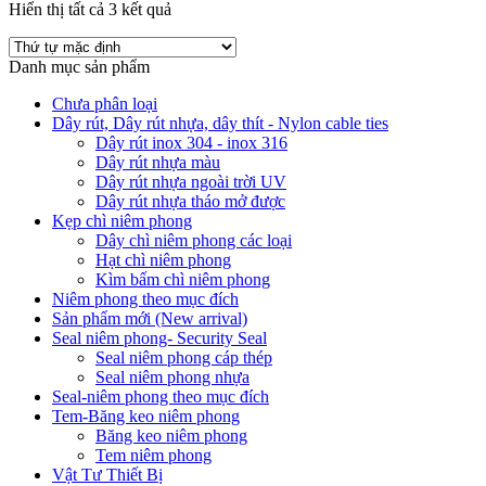
Hiển thị tất cả 3 kết quả
Danh mục sản phẩm
Chưa phân loại
Dây rút, Dây rút nhựa, dây thít - Nylon cable ties
Dây rút inox 304 - inox 316
Dây rút nhựa màu
Dây rút nhựa ngoài trời UV
Dây rút nhựa tháo mở được
Kẹp chì niêm phong
Dây chì niêm phong các loại
Hạt chì niêm phong
Kìm bấm chì niêm phong
Niêm phong theo mục đích
Sản phẩm mới (New arrival)
Seal niêm phong- Security Seal
Seal niêm phong cáp thép
Seal niêm phong nhựa
Seal-niêm phong theo mục đích
Tem-Băng keo niêm phong
Băng keo niêm phong
Tem niêm phong
Vật Tư Thiết Bị