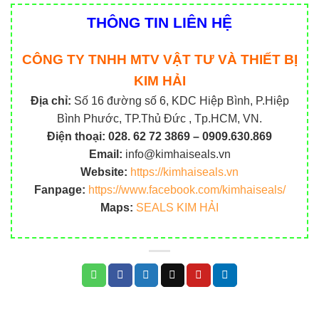
THÔNG TIN LIÊN HỆ
CÔNG TY TNHH MTV VẬT TƯ VÀ THIẾT BỊ
KIM HẢI
Địa chỉ:
Số 16 đường số 6, KDC Hiệp Bình, P.Hiệp
Bình Phước, TP.Thủ Đức , Tp.HCM, VN.
Điện thoại:
028. 62 72 3869 – 0909.630.869
Email:
info@kimhaiseals.vn
Website:
https://kimhaiseals.vn
Fanpage:
https://www.facebook.com/kimhaiseals/
Maps:
SEALS KIM HẢI