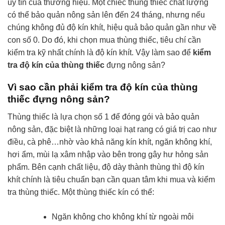
uy tín của thương hiệu. Một chiếc thùng thiếc chất lượng
có thể bảo quản nông sản lên đến 24 tháng, nhưng nếu
chúng không đủ độ kín khít, hiệu quả bảo quản gần như về
con số 0. Do đó, khi chọn mua thùng thiếc, tiêu chí cần
kiểm tra kỹ nhất chính là độ kín khít. Vậy làm sao để
kiểm
tra độ kín của thùng thiếc
đựng nông sản?
Vì sao cần phải kiểm tra độ kín của thùng
thiếc đựng nông sản?
Thùng thiếc là lựa chọn số 1 để đóng gói và bảo quản
nông sản, đặc biệt là những loại hạt rang có giá trị cao như
điều, cà phê…nhờ vào khả năng kín khít, ngăn không khí,
hơi ẩm, mùi lạ xâm nhập vào bên trong gây hư hỏng sản
phẩm.
Bên cạnh chất liệu, độ dày thành thùng thì độ kín
khít chính là tiêu chuẩn bạn cần quan tâm khi mua và kiểm
tra thùng thiếc. Một thùng thiếc kín có thể:
Ngăn không cho không khí từ ngoài môi