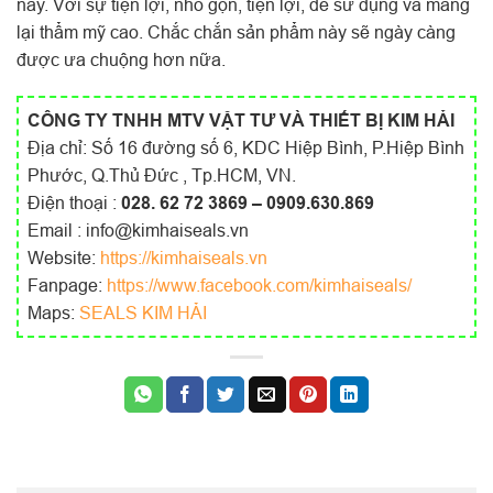
này. Với sự tiện lợi, nhỏ gọn, tiện lợi, dễ sử dụng và mang
lại thẩm mỹ cao. Chắc chắn sản phẩm này sẽ ngày càng
được ưa chuộng hơn nữa.
CÔNG TY TNHH MTV VẬT TƯ VÀ THIẾT BỊ KIM HẢI
Địa chỉ: Số 16 đường số 6, KDC Hiệp Bình, P.Hiệp Bình
Phước, Q.Thủ Đức , Tp.HCM, VN.
Điện thoại :
028. 62 72 3869 – 0909.630.869
Email : info@kimhaiseals.vn
Website:
https://kimhaiseals.vn
Fanpage:
https://www.facebook.com/kimhaiseals/
Maps:
SEALS KIM HẢI