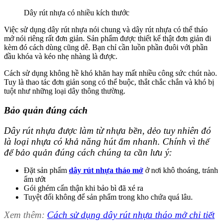
Dây rút nhựa có nhiều kích thước
Việc sử dụng dây rút nhựa nói chung và dây rút nhựa có thể tháo
mở nói riêng rất đơn giản. Sản phẩm được thiết kế thật đơn giản đi
kèm đó cách dùng cũng dễ. Bạn chỉ cần luồn phần đuôi với phần
đầu khóa và kéo nhẹ nhàng là được.
Cách sử dụng không hề khó khăn hay mất nhiều công sức chút nào.
Tuy là thao tác đơn giản song có thể buộc, thắt chắc chắn và khó bị
tuột như những loại dây thông thường.
Bảo quản đúng cách
Dây rút nhựa được làm từ nhựa bền, dẻo tuy nhiên đó
là loại nhựa có khả năng hút ẩm nhanh. Chính vì thế
để bảo quản đúng cách chúng ta cần lưu ý:
Đặt sản phẩm
dây rút nhựa tháo mở
ở nơi khô thoáng, tránh
ẩm ướt
Gói ghém cẩn thận khi bảo bì đã xé ra
Tuyệt đối không để sản phẩm trong kho chứa quá lâu.
Xem thêm:
Cách sử dụng dây rút nhựa tháo mở chi tiết