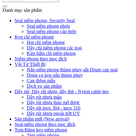
Danh mục sản phẩm
Seal niêm phong- Security Seal
Seal niêm phong nhựa
Seal niêm phong cáp thép
Kẹp chì niêm phong
Hạt chì niêm phong
Dây chì niêm phong các loại
Kìm bấm chì niêm phong
Niêm phong theo mục đích
Vật Tư Thiết Bị
Nắp niêm phong thùng phuy sắt-Drum cap seal
Dụng cụ kẹp nắp thùng phuy
Can đựng mẫu
Dịch vụ sản phẩm
Dây rút, Dây rút nhựa, dây thít - Nylon cable ties
Dây rút nhựa màu
Dây rút nhựa tháo mở được
Dây rút inox 304 - inox 316
Dây rút nhựa ngoài trời UV
Sản phẩm mới (New arrival)
Seal-niêm phong theo mục đích
Tem-Băng keo niêm phong
Tem niêm phong