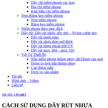
Dây chì niêm phong các loại
Hạt chì niêm phong
Kìm bấm chì niêm phong
Tem-Băng keo niêm phong
Tem niêm phong
Băng keo niêm phong
Niêm phong theo mục đích
Dây rút, Dây rút nhựa, dây thít – Nylon cable ties
Dây rút nhựa màu
Dây rút nhựa tháo mở được
Dây rút nhựa ngoài trời UV
Dây rút inox 304 – inox 316
Vật Tư Thiết Bị
Nắp niêm phong thùng phuy sắt-Drum cap seal
Dụng cụ kẹp nắp thùng phuy
Can đựng mẫu
Dịch vụ sản phẩm
Tin tức
Hình ảnh – Video
Liên hệ
TIN TỨC CẦN BIẾT
CÁCH SỬ DỤNG DÂY RÚT NHỰA