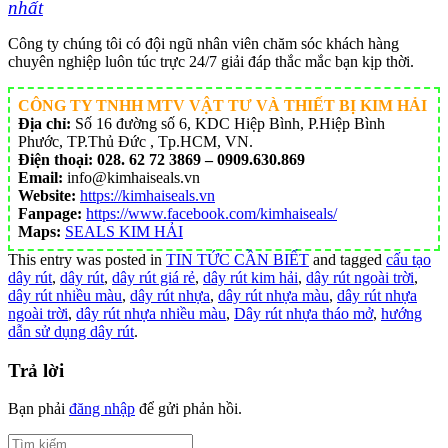
nhất
Công ty chúng tôi có đội ngũ nhân viên chăm sóc khách hàng
chuyên nghiệp luôn túc trực 24/7 giải đáp thắc mắc bạn kịp thời.
CÔNG TY TNHH MTV VẬT TƯ VÀ THIẾT BỊ KIM HẢI
Địa chỉ:
Số 16 đường số 6, KDC Hiệp Bình, P.Hiệp Bình
Phước, TP.Thủ Đức , Tp.HCM, VN.
Điện thoại:
028. 62 72 3869 – 0909.630.869
Email:
info@kimhaiseals.vn
Website:
https://kimhaiseals.vn
Fanpage:
https://www.facebook.com/kimhaiseals/
Maps:
SEALS KIM HẢI
This entry was posted in
TIN TỨC CẦN BIẾT
and tagged
cấu tạo
dây rút
,
dây rút
,
dây rút giá rẻ
,
dây rút kim hải
,
dây rút ngoài trời
,
dây rút nhiều màu
,
dây rút nhựa
,
dây rút nhựa màu
,
dây rút nhựa
ngoài trời
,
dây rút nhựa nhiều màu
,
Dây rút nhựa tháo mở
,
hướng
dẫn sử dụng dây rút
.
Trả lời
Bạn phải
đăng nhập
để gửi phản hồi.