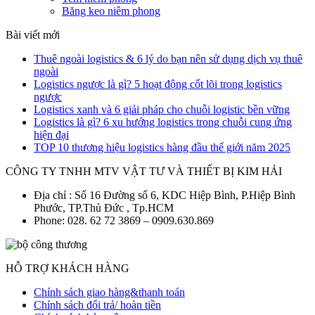
Băng keo niêm phong
Bài viết mới
Thuê ngoài logistics & 6 lý do bạn nên sử dụng dịch vụ thuê
ngoài
Logistics ngược là gì? 5 hoạt động cốt lõi trong logistics
ngược
Logistics xanh và 6 giải pháp cho chuỗi logistic bền vững
Logistics là gì? 6 xu hướng logistics trong chuỗi cung ứng
hiện đại
TOP 10 thương hiệu logistics hàng đầu thế giới năm 2025
CÔNG TY TNHH MTV VẬT TƯ VÀ THIẾT BỊ KIM HẢI
Địa chỉ : Số 16 Đường số 6, KDC Hiệp Bình, P.Hiệp Bình
Phước, TP.Thủ Đức , Tp.HCM
Phone: 028. 62 72 3869 – 0909.630.869
HỖ TRỢ KHÁCH HÀNG
Chính sách giao hàng&thanh toán
Chính sách đổi trả/ hoàn tiền