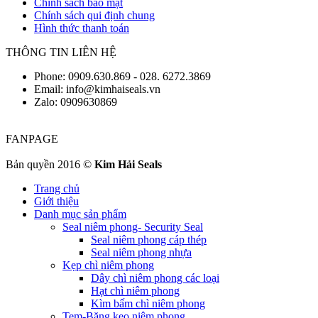
Chính sách bảo mật
Chính sách qui định chung
Hình thức thanh toán
THÔNG TIN LIÊN HỆ
Phone: 0909.630.869 - 028. 6272.3869
Email: info@kimhaiseals.vn
Zalo: 0909630869
FANPAGE
Bản quyền 2016 ©
Kim Hải Seals
Trang chủ
Giới thiệu
Danh mục sản phẩm
Seal niêm phong- Security Seal
Seal niêm phong cáp thép
Seal niêm phong nhựa
Kẹp chì niêm phong
Dây chì niêm phong các loại
Hạt chì niêm phong
Kìm bấm chì niêm phong
Tem-Băng keo niêm phong