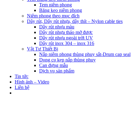
Tem niêm phong
Băng keo niêm phong
Niêm phong theo mục đích
Dây rút, Dây rút nhựa, dây thít – Nylon cable ties
Dây rút nhựa màu
Dây rút nhựa tháo mở được
Dây rút nhựa ngoài trời UV
Dây rút inox 304 – inox 316
Vật Tư Thiết Bị
Nắp niêm phong thùng phuy sắt-Drum cap seal
Dụng cụ kẹp nắp thùng phuy
Can đựng mẫu
Dịch vụ sản phẩm
Tin tức
Hình ảnh – Video
Liên hệ