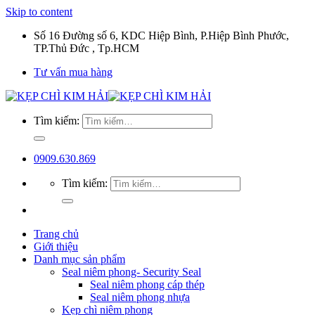
Skip to content
Số 16 Đường số 6, KDC Hiệp Bình, P.Hiệp Bình Phước,
TP.Thủ Đức , Tp.HCM
Tư vấn mua hàng
Tìm kiếm:
0909.630.869
Tìm kiếm:
Trang chủ
Giới thiệu
Danh mục sản phẩm
Seal niêm phong- Security Seal
Seal niêm phong cáp thép
Seal niêm phong nhựa
Kẹp chì niêm phong