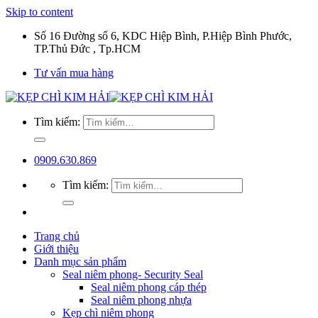
Skip to content
Số 16 Đường số 6, KDC Hiệp Bình, P.Hiệp Bình Phước,
TP.Thủ Đức , Tp.HCM
Tư vấn mua hàng
Tìm kiếm:
0909.630.869
Tìm kiếm:
Trang chủ
Giới thiệu
Danh mục sản phẩm
Seal niêm phong- Security Seal
Seal niêm phong cáp thép
Seal niêm phong nhựa
Kẹp chì niêm phong