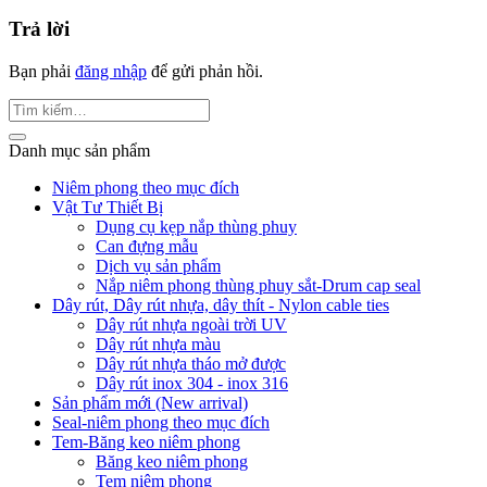
Trả lời
Bạn phải
đăng nhập
để gửi phản hồi.
Danh mục sản phẩm
Niêm phong theo mục đích
Vật Tư Thiết Bị
Dụng cụ kẹp nắp thùng phuy
Can đựng mẫu
Dịch vụ sản phẩm
Nắp niêm phong thùng phuy sắt-Drum cap seal
Dây rút, Dây rút nhựa, dây thít - Nylon cable ties
Dây rút nhựa ngoài trời UV
Dây rút nhựa màu
Dây rút nhựa tháo mở được
Dây rút inox 304 - inox 316
Sản phẩm mới (New arrival)
Seal-niêm phong theo mục đích
Tem-Băng keo niêm phong
Băng keo niêm phong
Tem niêm phong