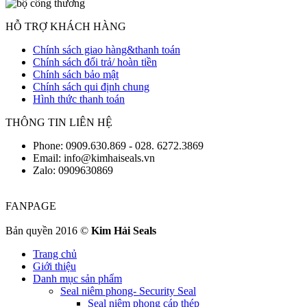
HỖ TRỢ KHÁCH HÀNG
Chính sách giao hàng&thanh toán
Chính sách đổi trả/ hoàn tiền
Chính sách bảo mật
Chính sách qui định chung
Hình thức thanh toán
THÔNG TIN LIÊN HỆ
Phone: 0909.630.869 - 028. 6272.3869
Email: info@kimhaiseals.vn
Zalo: 0909630869
FANPAGE
Bản quyền 2016 ©
Kim Hải Seals
Trang chủ
Giới thiệu
Danh mục sản phẩm
Seal niêm phong- Security Seal
Seal niêm phong cáp thép