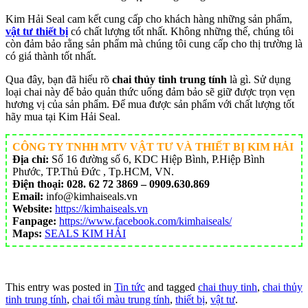
Kim Hải Seal cam kết cung cấp cho khách hàng những sản phẩm,
vật tư thiết bị
có chất lượng tốt nhất. Không những thế, chúng tôi
còn đảm bảo rằng sản phẩm mà chúng tôi cung cấp cho thị trường là
có giá thành tốt nhất.
Qua đây, bạn đã hiểu rõ
chai thủy tinh trung tính
là gì. Sử dụng
loại chai này để bảo quản thức uống đảm bảo sẽ giữ được trọn vẹn
hương vị của sản phẩm. Để mua được sản phẩm với chất lượng tốt
hãy mua tại Kim Hải Seal.
CÔNG TY TNHH MTV VẬT TƯ VÀ THIẾT BỊ KIM HẢI
Địa chỉ:
Số 16 đường số 6, KDC Hiệp Bình, P.Hiệp Bình
Phước, TP.Thủ Đức , Tp.HCM, VN.
Điện thoại:
028. 62 72 3869 – 0909.630.869
Email:
info@kimhaiseals.vn
Website:
https://kimhaiseals.vn
Fanpage:
https://www.facebook.com/kimhaiseals/
Maps:
SEALS KIM HẢI
This entry was posted in
Tin tức
and tagged
chai thuy tinh
,
chai thủy
tinh trung tính
,
chai tối màu trung tính
,
thiết bị
,
vật tư
.