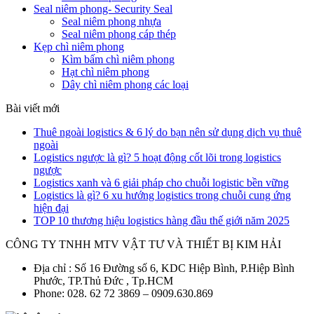
Seal niêm phong- Security Seal
Seal niêm phong nhựa
Seal niêm phong cáp thép
Kẹp chì niêm phong
Kìm bấm chì niêm phong
Hạt chì niêm phong
Dây chì niêm phong các loại
Bài viết mới
Thuê ngoài logistics & 6 lý do bạn nên sử dụng dịch vụ thuê
ngoài
Logistics ngược là gì? 5 hoạt động cốt lõi trong logistics
ngược
Logistics xanh và 6 giải pháp cho chuỗi logistic bền vững
Logistics là gì? 6 xu hướng logistics trong chuỗi cung ứng
hiện đại
TOP 10 thương hiệu logistics hàng đầu thế giới năm 2025
CÔNG TY TNHH MTV VẬT TƯ VÀ THIẾT BỊ KIM HẢI
Địa chỉ : Số 16 Đường số 6, KDC Hiệp Bình, P.Hiệp Bình
Phước, TP.Thủ Đức , Tp.HCM
Phone: 028. 62 72 3869 – 0909.630.869