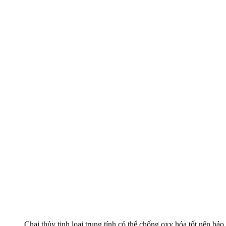
Chai thủy tinh loại trung tính có thể chống oxy hóa tốt nên bả