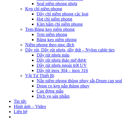
Seal niêm phong nhựa
Kẹp chì niêm phong
Dây chì niêm phong các loại
Hạt chì niêm phong
Kìm bấm chì niêm phong
Tem-Băng keo niêm phong
Tem niêm phong
Băng keo niêm phong
Niêm phong theo mục đích
Dây rút, Dây rút nhựa, dây thít – Nylon cable ties
Dây rút nhựa màu
Dây rút nhựa tháo mở được
Dây rút nhựa ngoài trời UV
Dây rút inox 304 – inox 316
Vật Tư Thiết Bị
Nắp niêm phong thùng phuy sắt-Drum cap seal
Dụng cụ kẹp nắp thùng phuy
Can đựng mẫu
Dịch vụ sản phẩm
Tin tức
Hình ảnh – Video
Liên hệ