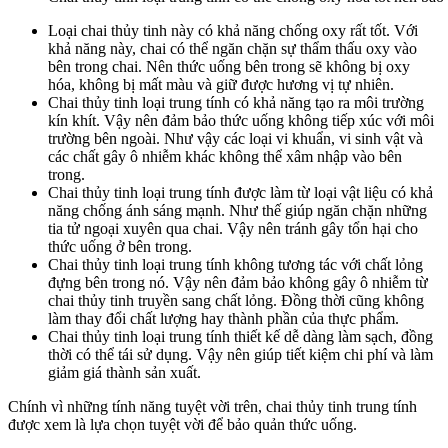
Loại chai thủy tinh này có khả năng chống oxy rất tốt. Với
khả năng này, chai có thể ngăn chặn sự thẩm thấu oxy vào
bên trong chai. Nên thức uống bên trong sẽ không bị oxy
hóa, không bị mất màu và giữ được hương vị tự nhiên.
Chai thủy tinh loại trung tính có khả năng tạo ra môi trường
kín khít. Vậy nên đảm bảo thức uống không tiếp xúc với môi
trường bên ngoài. Như vậy các loại vi khuẩn, vi sinh vật và
các chất gây ô nhiễm khác không thể xâm nhập vào bên
trong.
Chai thủy tinh loại trung tính được làm từ loại vật liệu có khả
năng chống ánh sáng mạnh. Như thế giúp ngăn chặn những
tia tử ngoại xuyên qua chai. Vậy nên tránh gây tổn hại cho
thức uống ở bên trong.
Chai thủy tinh loại trung tính không tương tác với chất lỏng
đựng bên trong nó. Vậy nên đảm bảo không gây ô nhiễm từ
chai thủy tinh truyền sang chất lỏng. Đồng thời cũng không
làm thay đổi chất lượng hay thành phần của thực phẩm.
Chai thủy tinh loại trung tính thiết kế dễ dàng làm sạch, đồng
thời có thể tái sử dụng. Vậy nên giúp tiết kiệm chi phí và làm
giảm giá thành sản xuất.
Chính vì những tính năng tuyệt vời trên, chai thủy tinh trung tính
được xem là lựa chọn tuyệt vời để bảo quản thức uống.