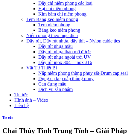
Dây chì niêm phong các loại
Hạt chì niêm phong
Kìm bấm chì niêm phong
Tem-Băng keo niêm phong
Tem niêm phong
Băng keo niêm phong
Niêm phong theo mục đích
Dây rút, Dây rút nhựa, dây thít – Nylon cable ties
Dây rút nhựa màu
Dây rút nhựa tháo mở được
Dây rút nhựa ngoài trời UV
Dây rút inox 304 – inox 316
Vật Tư Thiết Bị
Nắp niêm phong thùng phuy sắt-Drum cap seal
Dụng cụ kẹp nắp thùng phuy
Can đựng mẫu
Dịch vụ sản phẩm
Tin tức
Hình ảnh – Video
Liên hệ
Tin tức
Chai Thủy Tinh Trung Tính – Giải Pháp