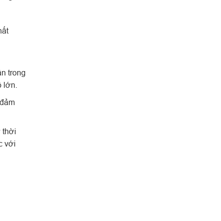
hất
n trong
 lớn.
y đảm
 thời
c với