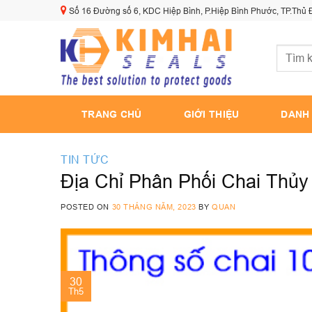
Skip
Số 16 Đường số 6, KDC Hiệp Bình, P.Hiệp Bình Phước, TP.Thủ
to
content
Tìm
kiếm:
TRANG CHỦ
GIỚI THIỆU
DANH
TIN TỨC
Địa Chỉ Phân Phối Chai Thủy
POSTED ON
30 THÁNG NĂM, 2023
BY
QUAN
30
Th5