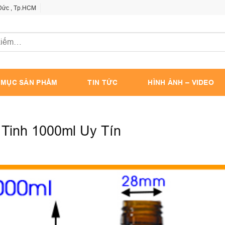
 Đức , Tp.HCM
 MỤC SẢN PHẨM
TIN TỨC
HÌNH ẢNH – VIDEO
 Tinh 1000ml Uy Tín