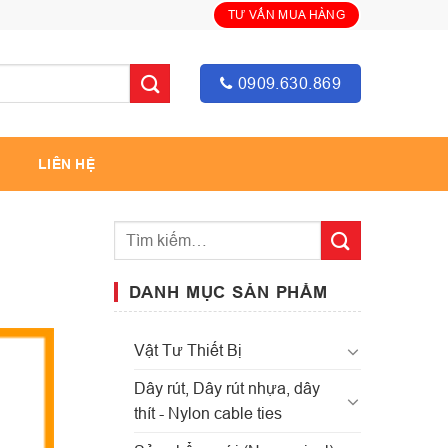
TƯ VẤN MUA HÀNG
0909.630.869
LIÊN HỆ
DANH MỤC SẢN PHẨM
Vật Tư Thiết Bị
Dây rút, Dây rút nhựa, dây
thít - Nylon cable ties