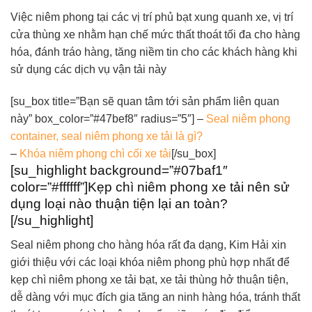
Việc niêm phong tại các vị trí phủ bạt xung quanh xe, vị trí
cửa thùng xe nhằm hạn chế mức thất thoát tối đa cho hàng
hóa, đánh tráo hàng, tăng niềm tin cho các khách hàng khi
sử dụng các dịch vụ vận tải này
[su_box title=”Bạn sẽ quan tâm tới sản phẩm liên quan
này” box_color=”#47bef8″ radius=”5″] –
Seal niêm phong
container, seal niêm phong xe tải là gì?
–
Khóa niêm phong chì cối xe tải
[/su_box]
[su_highlight background=”#07baf1″
color=”#ffffff”]Kẹp chì niêm phong xe tải nên sử
dụng loại nào thuận tiện lại an toàn?
[/su_highlight]
Seal niêm phong cho hàng hóa rất đa dạng, Kim Hải xin
giới thiệu với các loại khóa niêm phong phù hợp nhất để
kẹp chì niêm phong xe tải bạt, xe tải thùng hở thuận tiện,
dễ dàng với mục đích gia tăng an ninh hàng hóa, tránh thất