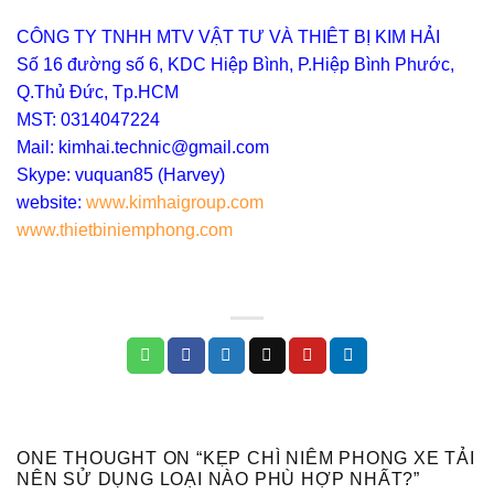
CÔNG TY TNHH MTV VẬT TƯ VÀ THIÊT BỊ KIM HẢI
Số 16 đường số 6, KDC Hiệp Bình, P.Hiệp Bình Phước,
Q.Thủ Đức, Tp.HCM
MST: 0314047224
Mail: kimhai.technic@gmail.com
Skype: vuquan85 (Harvey)
website:
www.kimhaigroup.com
www.thietbiniemphong.com
ONE THOUGHT ON “
KẸP CHÌ NIÊM PHONG XE TẢI
NÊN SỬ DỤNG LOẠI NÀO PHÙ HỢP NHẤT?
”