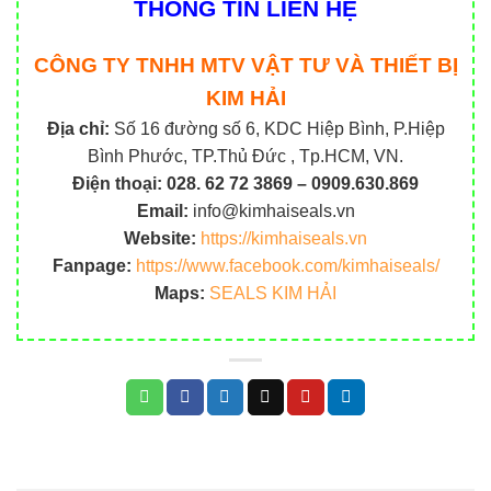
THÔNG TIN LIÊN HỆ
CÔNG TY TNHH MTV VẬT TƯ VÀ THIẾT BỊ
KIM HẢI
Địa chỉ:
Số 16 đường số 6, KDC Hiệp Bình, P.Hiệp
Bình Phước, TP.Thủ Đức , Tp.HCM, VN.
Điện thoại:
028. 62 72 3869 – 0909.630.869
Email:
info@kimhaiseals.vn
Website:
https://kimhaiseals.vn
Fanpage:
https://www.facebook.com/kimhaiseals/
Maps:
SEALS KIM HẢI