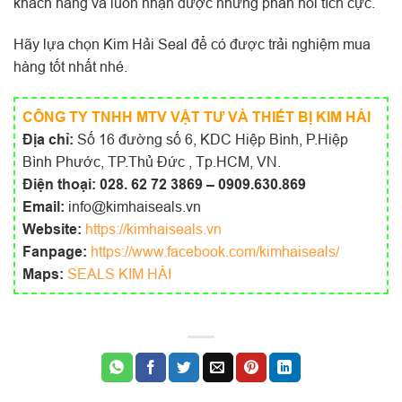
khách hàng và luôn nhận được những phản hồi tích cực.
Hãy lựa chọn Kim Hải Seal để có được trải nghiệm mua
hàng tốt nhất nhé.
CÔNG TY TNHH MTV VẬT TƯ VÀ THIẾT BỊ KIM HẢI
Địa chỉ:
Số 16 đường số 6, KDC Hiệp Bình, P.Hiệp
Bình Phước, TP.Thủ Đức , Tp.HCM, VN.
Điện thoại:
028. 62 72 3869 – 0909.630.869
Email:
info@kimhaiseals.vn
Website:
https://kimhaiseals.vn
Fanpage:
https://www.facebook.com/kimhaiseals/
Maps:
SEALS KIM HẢI