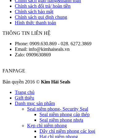
Chính sách giao hàng&thanh toán
Chính sách đổi trả/ hoàn tiền
Chính sách bảo mật
Chính sách qui định chung
Hình thức thanh toán
THÔNG TIN LIÊN HỆ
Phone: 0909.630.869 - 028. 6272.3869
Email: info@kimhaiseals.vn
Zalo: 0909630869
FANPAGE
Bản quyền 2016 ©
Kim Hải Seals
Trang chủ
Giới thiệu
Danh mục sản phẩm
Seal niêm phong- Security Seal
Seal niêm phong cáp thép
Seal niêm phong nhựa
Kẹp chì niêm phong
Dây chì niêm phong các loại
Hạt chì niêm phong