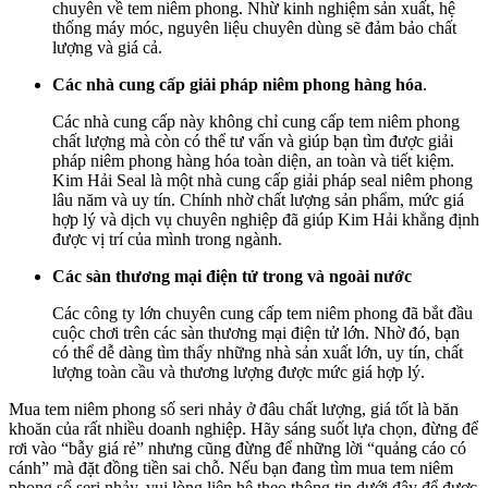
chuyên về tem niêm phong. Nhừ kinh nghiệm sản xuất, hệ
thống máy móc, nguyên liệu chuyên dùng sẽ đảm bảo chất
lượng và giá cả.
Các nhà cung cấp giải pháp niêm phong hàng hóa
.
Các nhà cung cấp này không chỉ cung cấp tem niêm phong
chất lượng mà còn có thể tư vấn và giúp bạn tìm được giải
pháp niêm phong hàng hóa toàn diện, an toàn và tiết kiệm.
Kim Hải Seal là một nhà cung cấp giải pháp seal niêm phong
lâu năm và uy tín. Chính nhờ chất lượng sản phẩm, mức giá
hợp lý và dịch vụ chuyên nghiệp đã giúp Kim Hải khẳng định
được vị trí của mình trong ngành.
Các sàn thương mại điện tử trong và ngoài nước
Các công ty lớn chuyên cung cấp tem niêm phong đã bắt đầu
cuộc chơi trên các sàn thương mại điện tử lớn. Nhờ đó, bạn
có thể dễ dàng tìm thấy những nhà sản xuất lớn, uy tín, chất
lượng toàn cầu và thương lượng được mức giá hợp lý.
Mua tem niêm phong số seri nhảy ở đâu chất lượng, giá tốt là băn
khoăn của rất nhiều doanh nghiệp. Hãy sáng suốt lựa chọn, đừng để
rơi vào “bẫy giá rẻ” nhưng cũng đừng để những lời “quảng cáo có
cánh” mà đặt đồng tiền sai chỗ. Nếu bạn đang tìm mua tem niêm
phong số seri nhảy, vui lòng liên hệ theo thông tin dưới đây để được