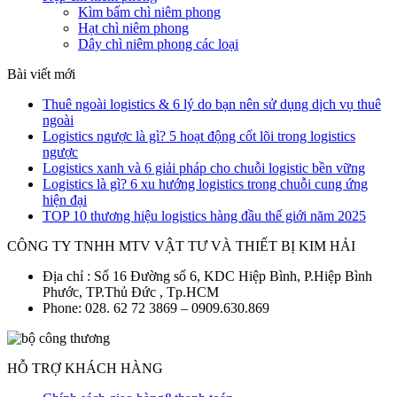
Kìm bấm chì niêm phong
Hạt chì niêm phong
Dây chì niêm phong các loại
Bài viết mới
Thuê ngoài logistics & 6 lý do bạn nên sử dụng dịch vụ thuê
ngoài
Logistics ngược là gì? 5 hoạt động cốt lõi trong logistics
ngược
Logistics xanh và 6 giải pháp cho chuỗi logistic bền vững
Logistics là gì? 6 xu hướng logistics trong chuỗi cung ứng
hiện đại
TOP 10 thương hiệu logistics hàng đầu thế giới năm 2025
CÔNG TY TNHH MTV VẬT TƯ VÀ THIẾT BỊ KIM HẢI
Địa chỉ : Số 16 Đường số 6, KDC Hiệp Bình, P.Hiệp Bình
Phước, TP.Thủ Đức , Tp.HCM
Phone: 028. 62 72 3869 – 0909.630.869
HỖ TRỢ KHÁCH HÀNG