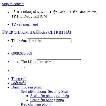
Skip to content
Số 16 Đường số 6, KDC Hiệp Bình, P.Hiệp Bình Phước,
TP.Thủ Đức , Tp.HCM
Tư vấn mua hàng
Tìm kiếm:
0909.630.869
Tìm kiếm:
Trang chủ
Giới thiệu
Danh mục sản phẩm
Seal niêm phong- Security Seal
Seal niêm phong cáp thép
Seal niêm phong nhựa
Kẹp chì niêm phong