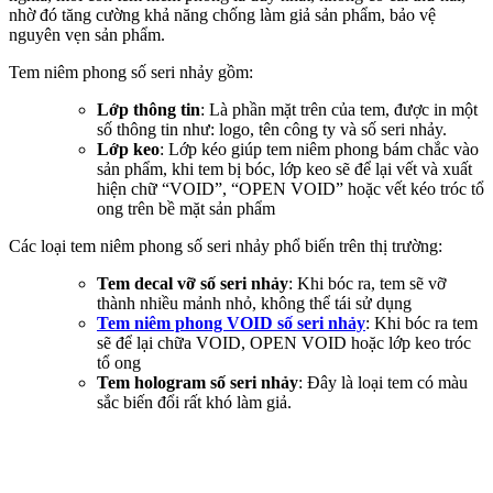
nhờ đó tăng cường khả năng chống làm giả sản phẩm, bảo vệ
nguyên vẹn sản phẩm.
Tem niêm phong số seri nhảy gồm:
Lớp thông tin
: Là phần mặt trên của tem, được in một
số thông tin như: logo, tên công ty và số seri nhảy.
Lớp keo
: Lớp kéo giúp tem niêm phong bám chắc vào
sản phẩm, khi tem bị bóc, lớp keo sẽ để lại vết và xuất
hiện chữ “VOID”, “OPEN VOID” hoặc vết kéo tróc tổ
ong trên bề mặt sản phẩm
Các loại tem niêm phong số seri nhảy phổ biến trên thị trường:
Tem decal vỡ số seri nhảy
: Khi bóc ra, tem sẽ vỡ
thành nhiều mảnh nhỏ, không thể tái sử dụng
Tem niêm phong VOID số seri nhảy
: Khi bóc ra tem
sẽ để lại chữa VOID, OPEN VOID hoặc lớp keo tróc
tổ ong
Tem hologram số seri nhảy
: Đây là loại tem có màu
sắc biến đổi rất khó làm giả.