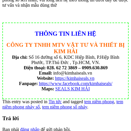
tư vấn và nhận mẫu dùng thử
THÔNG TIN LIÊN HỆ
CÔNG TY TNHH MTV VẬT TƯ VÀ THIẾT BỊ
KIM HẢI
Địa chỉ:
Số 16 đường số 6, KDC Hiệp Bình, P.Hiệp Bình
Phước, TP.Thủ Đức , Tp.HCM, VN.
Điện thoại:
028. 62 72 3869 – 0909.630.869
Email:
info@kimhaiseals.vn
Website:
https://kimhaiseals.vn
Fanpage:
https://www.facebook.com/kimhaiseals/
Maps:
SEALS KIM HẢI
This entry was posted in
Tin tức
and tagged
tem niêm phong
,
tem
niêm phong nhảy số
,
tem niêm phong số nhảy
.
Trả lời
Bạn phải
đăng nhập
để gửi phản hồi.