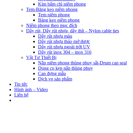
Kìm bấm chì niêm phong
Tem-Băng keo niêm phong
Tem niêm phong
Băng keo niêm phong
Niêm phong theo mục đích
Dây rút, Dây rút nhựa, dây thít – Nylon cable ties
Dây rút nhựa màu
Dây rút nhựa tháo mở được
Dây rút nhựa ngoài trời UV
Dây rút inox 304 – inox 316
Vật Tư Thiết Bị
Nắp niêm phong thùng phuy sắt-Drum cap seal
Dụng cụ kẹp nắp thùng phuy
Can đựng mẫu
Dịch vụ sản phẩm
Tin tức
Hình ảnh – Video
Liên hệ