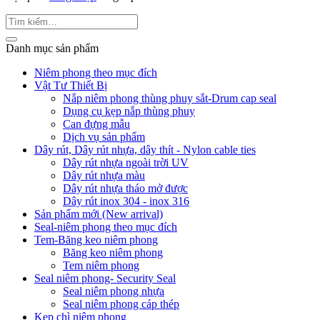
Danh mục sản phẩm
Niêm phong theo mục đích
Vật Tư Thiết Bị
Nắp niêm phong thùng phuy sắt-Drum cap seal
Dụng cụ kẹp nắp thùng phuy
Can đựng mẫu
Dịch vụ sản phẩm
Dây rút, Dây rút nhựa, dây thít - Nylon cable ties
Dây rút nhựa ngoài trời UV
Dây rút nhựa màu
Dây rút nhựa tháo mở được
Dây rút inox 304 - inox 316
Sản phẩm mới (New arrival)
Seal-niêm phong theo mục đích
Tem-Băng keo niêm phong
Băng keo niêm phong
Tem niêm phong
Seal niêm phong- Security Seal
Seal niêm phong nhựa
Seal niêm phong cáp thép
Kẹp chì niêm phong