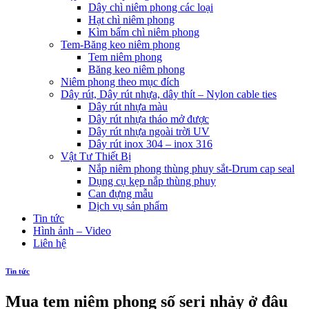
Dây chì niêm phong các loại
Hạt chì niêm phong
Kìm bấm chì niêm phong
Tem-Băng keo niêm phong
Tem niêm phong
Băng keo niêm phong
Niêm phong theo mục đích
Dây rút, Dây rút nhựa, dây thít – Nylon cable ties
Dây rút nhựa màu
Dây rút nhựa tháo mở được
Dây rút nhựa ngoài trời UV
Dây rút inox 304 – inox 316
Vật Tư Thiết Bị
Nắp niêm phong thùng phuy sắt-Drum cap seal
Dụng cụ kẹp nắp thùng phuy
Can đựng mẫu
Dịch vụ sản phẩm
Tin tức
Hình ảnh – Video
Liên hệ
Tin tức
Mua tem niêm phong số seri nhảy ở đâu