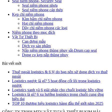
Seal niêm phong- Security Seal
Seal niêm phong nhựa
Seal niêm phong cáp thép
Kẹp chì niêm phong
Kìm bấm chì niêm phong
Hạt chì niêm phong
Dây chì niêm phong các loại
Niêm phong theo mục đích
Vật Tư Thiết Bị
Can đựng mẫu
Dịch vụ sản phẩm
Nắp niêm phong thùng phuy sắt-Drum cap seal
Dụng cụ kẹp nắp thùng phuy
Bài viết mới
Thuê ngoài logistics & 6 lý do bạn nên sử dụng dịch vụ thuê
ngoài
Logistics ngược là gì? 5 hoạt động cốt lõi trong logistics
ngược
Logistics xanh và 6 giải pháp cho chuỗi logistic bền vững
Logistics là gì? 6 xu hướng logistics trong chuỗi cung ứng
hiện đại
TOP 10 thương hiệu logistics hàng đầu thế giới năm 2025
CÔNG TY TNHH MTV VẬT TƯ VÀ THIẾT BỊ KIM HẢI