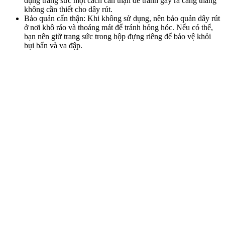
dụng trang sức một cách cẩn thận để tránh gây ra căng thẳng
không cần thiết cho dây rút.
Bảo quản cẩn thận: Khi không sử dụng, nên bảo quản dây rút
ở nơi khô ráo và thoáng mát để tránh hỏng hóc. Nếu có thể,
bạn nên giữ trang sức trong hộp đựng riêng để bảo vệ khỏi
bụi bẩn và va đập.