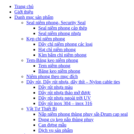
Trang chủ
Giới thiệu
Danh mục sản phẩm
Seal niêm phong- Security Seal
Seal niêm phong cáp thép
Seal niêm phong nhựa
Kẹp chì niêm phong
Dây chì niêm phong các loại
Hạt chì niêm phong
Kìm bấm chì niêm phong
Tem-Băng keo niêm phong
Tem niêm phong
Băng keo niêm phong
Niêm phong theo mục đích
Dây rút, Dây rút nhựa, dây thít – Nylon cable ties
Dây rút nhựa màu
Dây rút nhựa tháo mở được
Dây rút nhựa ngoài trời UV
Dây rút inox 304 – inox 316
Vật Tư Thiết Bị
Nắp niêm phong thùng phuy sắt-Drum cap seal
Dụng cụ kẹp nắp thùng phuy
Can đựng mẫu
Dịch vụ sản phẩm