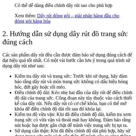
Có thể dễ dàng điều chỉnh dây rút sao cho phù hợp
Xem thêm:
Dây rút đóng gói – giải pháp hàng đầu cho
đóng gói hàng hóa
2. Hướng dẫn sử dụng dây rút đồ trang sức
đúng cách
Các sản phẩm dây rút đều cần được đảm bảo sử dụng đúng cách để
đạt hiệu quả tốt nhất. Có một vài bước cần lưu ý trong quá trình sử
dụng dây rút như sau:
Kiểm tra dây rút và trang sức: Trước khi sử dụng, hãy đảm
bảo rằng dây rút và món trang sức không có dấu hiệu hỏng
hóc, đứt gãy hoặc rối méo.
Điều chỉnh độ dài: Kéo nhẹ hai đầu của dây rút để điều chỉnh
độ dài của trang sức. Công đoạn này tùy thuộc vào cách thiết
kế của dây rút. Nếu dây rút có cơ chế khóa, bạn có thể mở
khóa để điều chỉnh độ dài rồi sau đó khóa lại.
Kiểm tra độ vừa vặn: Khi đã điều chỉnh độ dài, kiểm tra xem
trang sức có vừa vặn và thoải mái hay không. Đảm bảo rằng
nút hoặc hạt được gắn chặt để tránh việc trang sức bị tụt ra.
Sử dụng cẩn thận: Khi đã điều chỉnh độ dài phù hợp, hãy sử