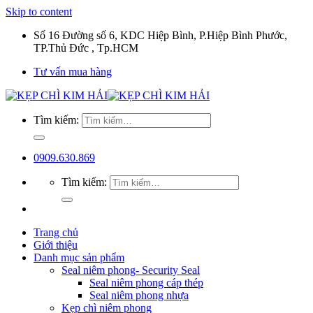
Skip to content
Số 16 Đường số 6, KDC Hiệp Bình, P.Hiệp Bình Phước,
TP.Thủ Đức , Tp.HCM
Tư vấn mua hàng
Tìm kiếm:
0909.630.869
Tìm kiếm:
Trang chủ
Giới thiệu
Danh mục sản phẩm
Seal niêm phong- Security Seal
Seal niêm phong cáp thép
Seal niêm phong nhựa
Kẹp chì niêm phong