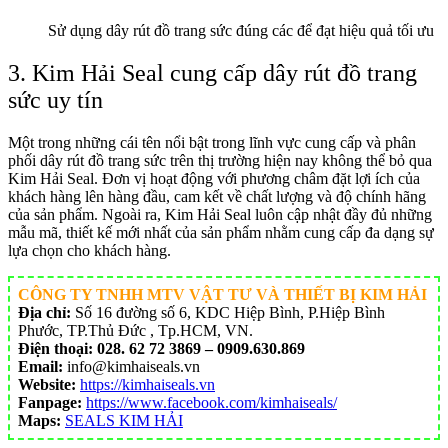
Sử dụng dây rút đồ trang sức đúng các để đạt hiệu quả tối ưu
3. Kim Hải Seal cung cấp dây rút đồ trang
sức uy tín
Một trong những cái tên nổi bật trong lĩnh vực cung cấp và phân
phối dây rút đồ trang sức trên thị trường hiện nay không thể bỏ qua
Kim Hải Seal. Đơn vị hoạt động với phương châm đặt lợi ích của
khách hàng lên hàng đầu, cam kết về chất lượng và độ chính hãng
của sản phẩm. Ngoài ra, Kim Hải Seal luôn cập nhật đầy đủ những
mẫu mã, thiết kế mới nhất của sản phẩm nhằm cung cấp đa dạng sự
lựa chọn cho khách hàng.
CÔNG TY TNHH MTV VẬT TƯ VÀ THIẾT BỊ KIM HẢI
Địa chỉ:
Số 16 đường số 6, KDC Hiệp Bình, P.Hiệp Bình
Phước, TP.Thủ Đức , Tp.HCM, VN.
Điện thoại:
028. 62 72 3869 – 0909.630.869
Email:
info@kimhaiseals.vn
Website:
https://kimhaiseals.vn
Fanpage:
https://www.facebook.com/kimhaiseals/
Maps:
SEALS KIM HẢI