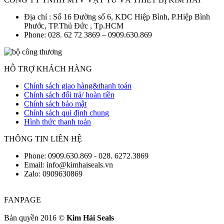
Địa chỉ : Số 16 Đường số 6, KDC Hiệp Bình, P.Hiệp Bình
Phước, TP.Thủ Đức , Tp.HCM
Phone: 028. 62 72 3869 – 0909.630.869
HỖ TRỢ KHÁCH HÀNG
Chính sách giao hàng&thanh toán
Chính sách đổi trả/ hoàn tiền
Chính sách bảo mật
Chính sách qui định chung
Hình thức thanh toán
THÔNG TIN LIÊN HỆ
Phone: 0909.630.869 - 028. 6272.3869
Email: info@kimhaiseals.vn
Zalo: 0909630869
FANPAGE
Bản quyền 2016 ©
Kim Hải Seals