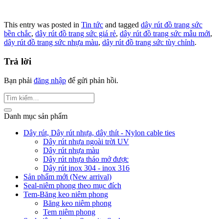
This entry was posted in
Tin tức
and tagged
dây rút đồ trang sức
bền chắc
,
dây rút đồ trang sức giá rẻ
,
dây rút đồ trang sức mẫu mới
,
dây rút đồ trang sức nhựa màu
,
dây rút đồ trang sức tùy chỉnh
.
Trả lời
Bạn phải
đăng nhập
để gửi phản hồi.
Danh mục sản phẩm
Dây rút, Dây rút nhựa, dây thít - Nylon cable ties
Dây rút nhựa ngoài trời UV
Dây rút nhựa màu
Dây rút nhựa tháo mở được
Dây rút inox 304 - inox 316
Sản phẩm mới (New arrival)
Seal-niêm phong theo mục đích
Tem-Băng keo niêm phong
Băng keo niêm phong
Tem niêm phong