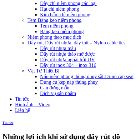
Dây chì niêm phong các loại
Hạt chì niêm phong
Kìm bấm chì niêm phong
Tem-Băng keo niêm phong
Tem niêm phong
Băng keo niêm phong
Niêm phong theo mục đích
Dây rút, Dây rút nhựa, dây thít – Nylon cable ties
Dây rút nhựa màu
Dây rút nhựa tháo mở được
Dây rút nhựa ngoài trời UV
Dây rút inox 304 – inox 316
Vật Tư Thiết Bị
Nắp niêm phong thùng phuy sắt-Drum cap seal
Dụng cụ kẹp nắp thùng phuy
Can đựng mẫu
Dịch vụ sản phẩm
Tin tức
Hình ảnh – Video
Liên hệ
Tin tức
Những lợi ích khi sử dụng dây rút đồ