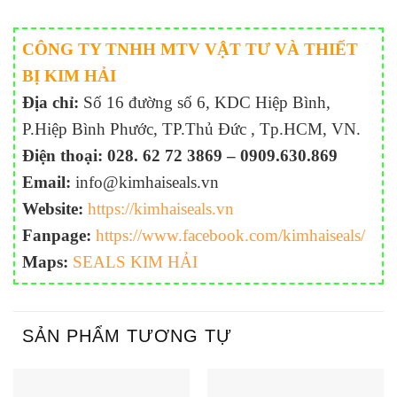
CÔNG TY TNHH MTV VẬT TƯ VÀ THIẾT
BỊ KIM HẢI
Địa chỉ:
Số 16 đường số 6, KDC Hiệp Bình,
P.Hiệp Bình Phước, TP.Thủ Đức , Tp.HCM, VN.
Điện thoại:
028. 62 72 3869 – 0909.630.869
Email:
info@kimhaiseals.vn
Website:
https://kimhaiseals.vn
Fanpage:
https://www.facebook.com/kimhaiseals/
Maps:
SEALS KIM HẢI
SẢN PHẨM TƯƠNG TỰ