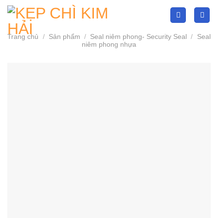
Skip
to
content
Trang chủ
/
Sản phẩm
/
Seal niêm phong- Security Seal
/
Seal
niêm phong nhựa