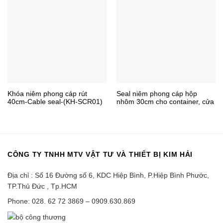
Khóa niêm phong cáp rút
Seal niêm phong cáp hộp
40cm-Cable seal-(KH-SCR01)
nhôm 30cm cho container, cửa
kho, xe tải, kẹp chì cáp
CÔNG TY TNHH MTV VẬT TƯ VÀ THIẾT BỊ KIM HẢI
Địa chỉ : Số 16 Đường số 6, KDC Hiệp Bình, P.Hiệp Bình Phước,
TP.Thủ Đức , Tp.HCM
Phone: 028. 62 72 3869 – 0909.630.869