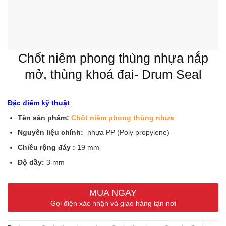
Chốt niêm phong thùng nhựa nắp
mở, thùng khoá đai- Drum Seal
Đặc điểm kỹ thuật
Tên sản phẩm:
Chốt niêm phong thùng nhựa
Nguyên liệu chính:
nhựa PP (Poly propylene)
Chiều rộng đáy :
19 mm
Độ dầy:
3 mm
Cơ cấu:
khóa 1 chiều
MUA NGAY
Màu sắc:
vàng, đỏ, xanh dương
Gọi điện xác nhận và giao hàng tận nơi
Phân phối:
SEAL NIÊM PHONG KIM HẢI