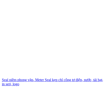
Seal niêm phong vặn- Meter Seal kẹp chì công tơ điện, nước, tải bạt,
in seri, logo