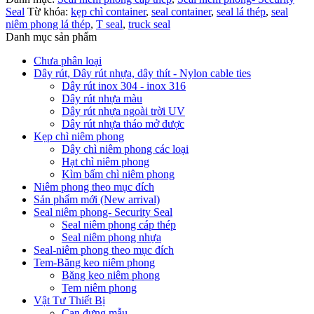
Seal
Từ khóa:
kẹp chì container
,
seal container
,
seal lá thép
,
seal
niêm phong lá thép
,
T seal
,
truck seal
Danh mục sản phẩm
Chưa phân loại
Dây rút, Dây rút nhựa, dây thít - Nylon cable ties
Dây rút inox 304 - inox 316
Dây rút nhựa màu
Dây rút nhựa ngoài trời UV
Dây rút nhựa tháo mở được
Kẹp chì niêm phong
Dây chì niêm phong các loại
Hạt chì niêm phong
Kìm bấm chì niêm phong
Niêm phong theo mục đích
Sản phẩm mới (New arrival)
Seal niêm phong- Security Seal
Seal niêm phong cáp thép
Seal niêm phong nhựa
Seal-niêm phong theo mục đích
Tem-Băng keo niêm phong
Băng keo niêm phong
Tem niêm phong
Vật Tư Thiết Bị
Can đựng mẫu