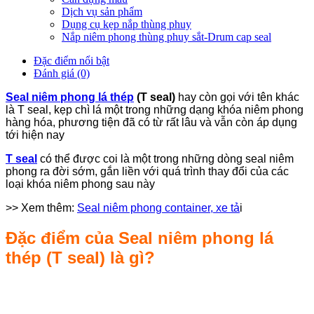
Dịch vụ sản phẩm
Dụng cụ kẹp nắp thùng phuy
Nắp niêm phong thùng phuy sắt-Drum cap seal
Đặc điểm nổi bật
Đánh giá (0)
Seal niêm phong lá thép
(T seal)
hay còn gọi với tên khác
là T seal, kẹp chì lá một trong những dạng khóa niêm phong
hàng hóa, phương tiện đã có từ rất lâu và vẫn còn áp dụng
tới hiện nay
T seal
có thể được coi là một trong những dòng seal niêm
phong ra đời sớm, gắn liền với quá trình thay đổi của các
loại khóa niêm phong sau này
>> Xem thêm:
Seal niêm phong container, xe tả
i
Đặc điểm của Seal niêm phong lá
thép (T seal) là gì?