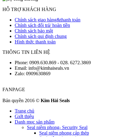
HỖ TRỢ KHÁCH HÀNG
Chính sách giao hàng&thanh toán
Chính sách đổi trả/ hoàn tiền
Chính sách bảo mật
Chính sách qui định chung
Hình thức thanh toán
THÔNG TIN LIÊN HỆ
Phone: 0909.630.869 - 028. 6272.3869
Email: info@kimhaiseals.vn
Zalo: 0909630869
FANPAGE
Bản quyền 2016 ©
Kim Hải Seals
Trang chủ
Giới thiệu
Danh mục sản phẩm
Seal niêm phong- Security Seal
Seal niêm phong cáp thép