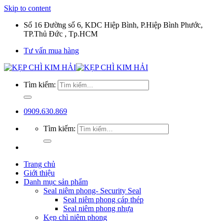
Skip to content
Số 16 Đường số 6, KDC Hiệp Bình, P.Hiệp Bình Phước,
TP.Thủ Đức , Tp.HCM
Tư vấn mua hàng
Tìm kiếm:
0909.630.869
Tìm kiếm:
Trang chủ
Giới thiệu
Danh mục sản phẩm
Seal niêm phong- Security Seal
Seal niêm phong cáp thép
Seal niêm phong nhựa
Kẹp chì niêm phong