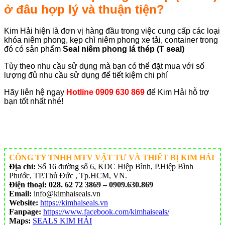
ở đâu hợp lý và thuận tiện?
Kim Hải hiện là đơn vị hàng đầu trong việc cung cấp các loại
khóa niêm phong, kẹp chì niêm phong xe tải, container trong
đó có sản phẩm
Seal niêm phong lá thép (T seal)
Tùy theo nhu cầu sử dụng mà bạn có thể đặt mua với số
lượng đủ nhu cầu sử dụng để tiết kiệm chi phí
Hãy liên hệ ngay
Hotline 0909 630 869
để Kim Hải hỗ trợ
bạn tốt nhất nhé!
CÔNG TY TNHH MTV VẬT TƯ VÀ THIẾT BỊ KIM HẢI
Địa chỉ:
Số 16 đường số 6, KDC Hiệp Bình, P.Hiệp Bình
Phước, TP.Thủ Đức , Tp.HCM, VN.
Điện thoại:
028. 62 72 3869 – 0909.630.869
Email:
info@kimhaiseals.vn
Website:
https://kimhaiseals.vn
Fanpage:
https://www.facebook.com/kimhaiseals/
Maps:
SEALS KIM HẢI