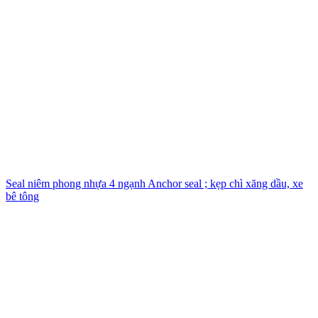
Seal niêm phong nhựa 4 ngạnh Anchor seal ; kẹp chì xăng dầu, xe
bê tông