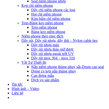
Seal niêm phong nhựa
Kẹp chì niêm phong
Dây chì niêm phong các loại
Hạt chì niêm phong
Kìm bấm chì niêm phong
Tem-Băng keo niêm phong
Tem niêm phong
Băng keo niêm phong
Niêm phong theo mục đích
Dây rút, Dây rút nhựa, dây thít – Nylon cable ties
Dây rút nhựa màu
Dây rút nhựa tháo mở được
Dây rút nhựa ngoài trời UV
Dây rút inox 304 – inox 316
Vật Tư Thiết Bị
Nắp niêm phong thùng phuy sắt-Drum cap seal
Dụng cụ kẹp nắp thùng phuy
Can đựng mẫu
Dịch vụ sản phẩm
Tin tức
Hình ảnh – Video
Liên hệ