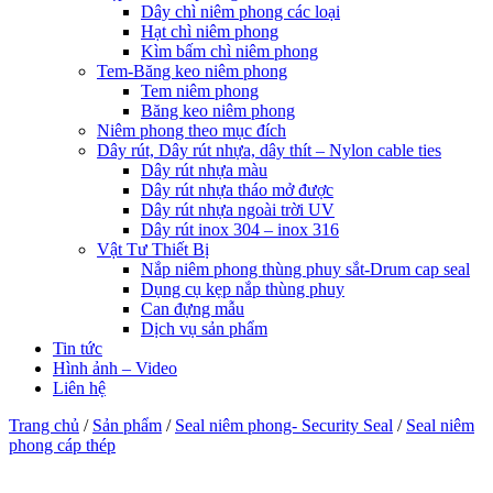
Dây chì niêm phong các loại
Hạt chì niêm phong
Kìm bấm chì niêm phong
Tem-Băng keo niêm phong
Tem niêm phong
Băng keo niêm phong
Niêm phong theo mục đích
Dây rút, Dây rút nhựa, dây thít – Nylon cable ties
Dây rút nhựa màu
Dây rút nhựa tháo mở được
Dây rút nhựa ngoài trời UV
Dây rút inox 304 – inox 316
Vật Tư Thiết Bị
Nắp niêm phong thùng phuy sắt-Drum cap seal
Dụng cụ kẹp nắp thùng phuy
Can đựng mẫu
Dịch vụ sản phẩm
Tin tức
Hình ảnh – Video
Liên hệ
Trang chủ
/
Sản phẩm
/
Seal niêm phong- Security Seal
/
Seal niêm
phong cáp thép