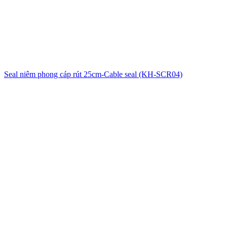
Seal niêm phong cáp rút 25cm-Cable seal (KH-SCR04)