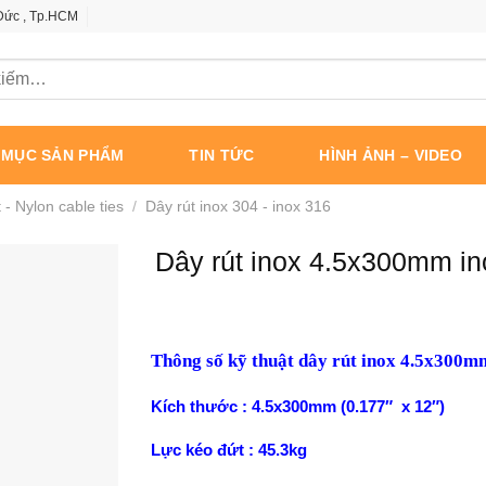
 Đức , Tp.HCM
 MỤC SẢN PHẨM
TIN TỨC
HÌNH ẢNH – VIDEO
 - Nylon cable ties
/
Dây rút inox 304 - inox 316
Dây rút inox 4.5x300mm ino
Thông số kỹ thuật dây rút inox 4.5x300m
Kích thước : 4.5x300mm (0.177″ x 12″)
Lực kéo đứt : 45.3kg