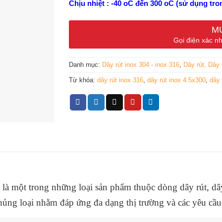
Chịu nhiệt : -40 oC đến 300 oC (sử dụng tro
Độ dày sợi: 0.3mm
M
Gọi điện xác nh
Túi đóng 100 sợi
Danh mục:
Dây rút inox 304 - inox 316
,
Dây rút, Dây 
Từ khóa:
dây rút inox 316
,
dây rút inox 4.5x300
,
dây 
6 là một trong những loại sản phẩm thuộc dòng dây rút, dâ
hủng loại nhằm đáp ứng đa dạng thị trường và các yêu cầu