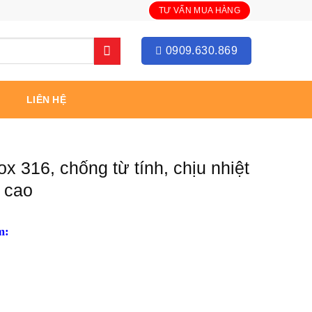
TƯ VẤN MUA HÀNG
0909.630.869
LIÊN HỆ
x 316, chống từ tính, chịu nhiệt
cao
m: