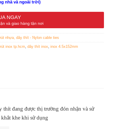
ng nhà và ngoài trời)
UA NGAY
ận và giao hàng tận nơi
rút nhựa, dây thít - Nylon cable ties
rút inox tp.hcm
,
dây thít inox
,
inox 4.5x152mm
y thít đang được thị trường đón nhận và sử
 khắt khe khi sử dụng