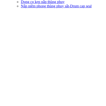
Dụng cụ kẹp nắp thùng phuy
Nắp niêm phong thùng phuy sắt-Drum cap seal