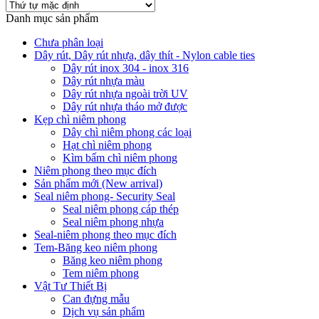
Danh mục sản phẩm
Chưa phân loại
Dây rút, Dây rút nhựa, dây thít - Nylon cable ties
Dây rút inox 304 - inox 316
Dây rút nhựa màu
Dây rút nhựa ngoài trời UV
Dây rút nhựa tháo mở được
Kẹp chì niêm phong
Dây chì niêm phong các loại
Hạt chì niêm phong
Kìm bấm chì niêm phong
Niêm phong theo mục đích
Sản phẩm mới (New arrival)
Seal niêm phong- Security Seal
Seal niêm phong cáp thép
Seal niêm phong nhựa
Seal-niêm phong theo mục đích
Tem-Băng keo niêm phong
Băng keo niêm phong
Tem niêm phong
Vật Tư Thiết Bị
Can đựng mẫu
Dịch vụ sản phẩm