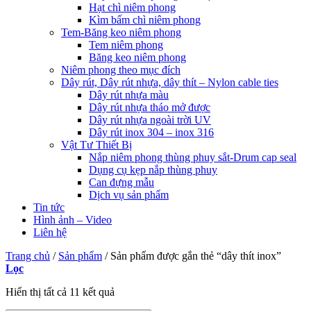
Hạt chì niêm phong
Kìm bấm chì niêm phong
Tem-Băng keo niêm phong
Tem niêm phong
Băng keo niêm phong
Niêm phong theo mục đích
Dây rút, Dây rút nhựa, dây thít – Nylon cable ties
Dây rút nhựa màu
Dây rút nhựa tháo mở được
Dây rút nhựa ngoài trời UV
Dây rút inox 304 – inox 316
Vật Tư Thiết Bị
Nắp niêm phong thùng phuy sắt-Drum cap seal
Dụng cụ kẹp nắp thùng phuy
Can đựng mẫu
Dịch vụ sản phẩm
Tin tức
Hình ảnh – Video
Liên hệ
Trang chủ
/
Sản phẩm
/
Sản phẩm được gắn thẻ “dây thít inox”
Lọc
Hiển thị tất cả 11 kết quả