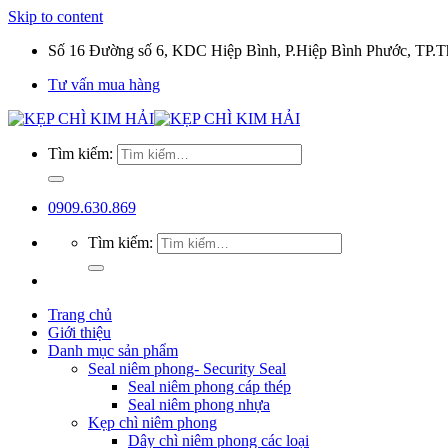
Skip to content
Số 16 Đường số 6, KDC Hiệp Bình, P.Hiệp Bình Phước, TP
Tư vấn mua hàng
Tìm kiếm:
0909.630.869
Tìm kiếm:
Trang chủ
Giới thiệu
Danh mục sản phẩm
Seal niêm phong- Security Seal
Seal niêm phong cáp thép
Seal niêm phong nhựa
Kẹp chì niêm phong
Dây chì niêm phong các loại