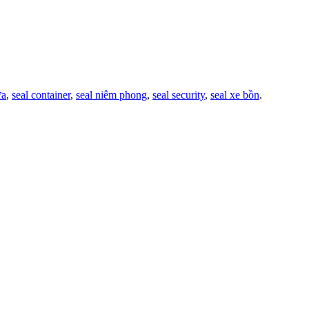
ựa
,
seal container
,
seal niêm phong
,
seal security
,
seal xe bồn
.