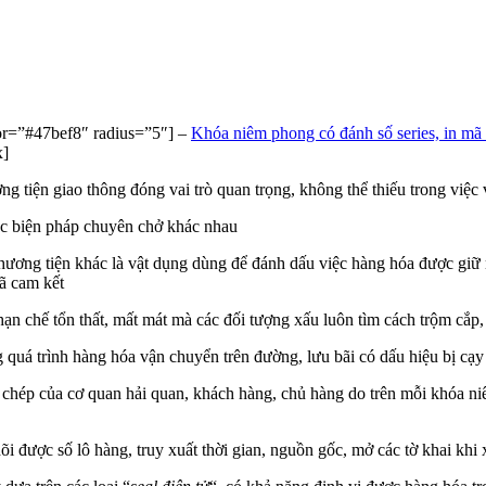
lor=”#47bef8″ radius=”5″] –
Khóa niêm phong có đánh số series, in mã
x]
ơng tiện giao thông đóng vai trò quan trọng, không thể thiếu trong việ
ác biện pháp chuyên chở khác nhau
 phương tiện khác là vật dụng dùng để đánh dấu việc hàng hóa được giữ
ã cam kết
n chế tổn thất, mất mát mà các đối tượng xấu luôn tìm cách trộm cắp, 
ng quá trình hàng hóa vận chuyển trên đường, lưu bãi có dấu hiệu bị cạ
chép của cơ quan hải quan, khách hàng, chủ hàng do trên mỗi khóa ni
i được số lô hàng, truy xuất thời gian, nguồn gốc, mở các tờ khai khi x