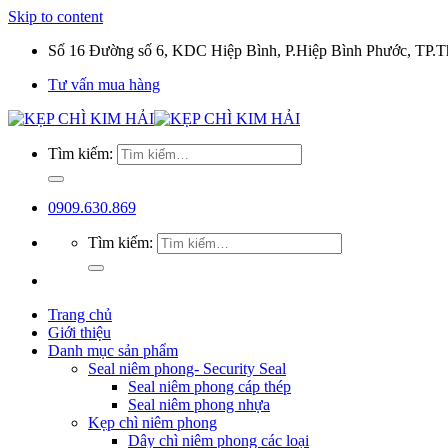
Skip to content
Số 16 Đường số 6, KDC Hiệp Bình, P.Hiệp Bình Phước, TP
Tư vấn mua hàng
Tìm kiếm:
0909.630.869
Tìm kiếm:
Trang chủ
Giới thiệu
Danh mục sản phẩm
Seal niêm phong- Security Seal
Seal niêm phong cáp thép
Seal niêm phong nhựa
Kẹp chì niêm phong
Dây chì niêm phong các loại