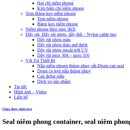
Hạt chì niêm phong
Kìm bấm chì niêm phong
Tem-Băng keo niêm phong
Tem niêm phong
Băng keo niêm phong
Niêm phong theo mục đích
Dây rút, Dây rút nhựa, dây thít – Nylon cable ties
Dây rút nhựa màu
Dây rút nhựa tháo mở được
Dây rút nhựa ngoài trời UV
Dây rút inox 304 – inox 316
Vật Tư Thiết Bị
Nắp niêm phong thùng phuy sắt-Drum cap seal
Dụng cụ kẹp nắp thùng phuy
Can đựng mẫu
Dịch vụ sản phẩm
Tin tức
Hình ảnh – Video
Liên hệ
Chưa được phân loại
Seal niêm phong container, seal niêm phong 