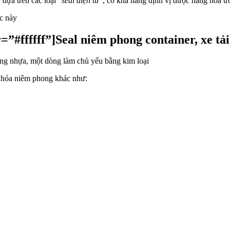
 dựa trên các loại “
seal điện tử
“, có khả năng định vị được hàng hóa tro
ệc này
#ffffff”]Seal niêm phong container, xe tải
ằng nhựa, một dòng làm chủ yếu bằng kim loại
 khóa niêm phong khác như: