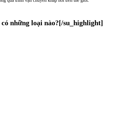
ng quá trình vận chuyển khắp nơi trên thế giới.
 có những loại nào?[/su_highlight]