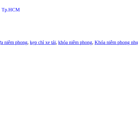
c, Tp.HCM
ựa niêm phong
,
kẹp chì xe tải
,
khóa niêm phong
,
Khóa niêm phong nh