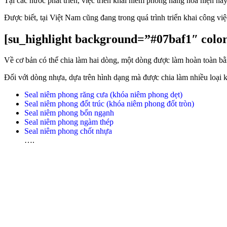
Tại các nước phát triển, việc triển khai niêm phong hàng hóa hiện nay
Được biết, tại Việt Nam cũng đang trong quá trình triển khai công vi
[su_highlight background=”#07baf1″ color=”
Về cơ bản có thể chia làm hai dòng, một dòng được làm hoàn toàn b
Đối với dòng nhựa, dựa trên hình dạng mà được chia làm nhiều loại
Seal niêm phong răng cưa (khóa niêm phong dẹt)
Seal niêm phong đốt trúc (khóa niêm phong đốt tròn)
Seal niêm phong bốn ngạnh
Seal niêm phong ngàm thép
Seal niêm phong chốt nhựa
….