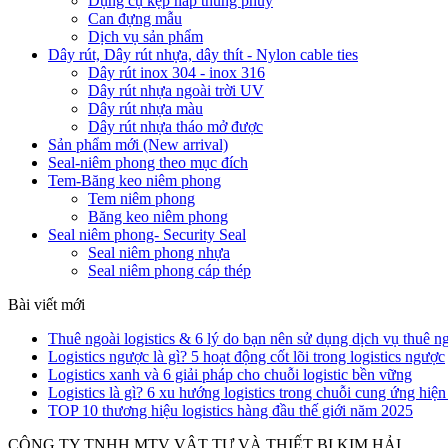
Dụng cụ kẹp nắp thùng phuy
Can đựng mẫu
Dịch vụ sản phẩm
Dây rút, Dây rút nhựa, dây thít - Nylon cable ties
Dây rút inox 304 - inox 316
Dây rút nhựa ngoài trời UV
Dây rút nhựa màu
Dây rút nhựa tháo mở được
Sản phẩm mới (New arrival)
Seal-niêm phong theo mục đích
Tem-Băng keo niêm phong
Tem niêm phong
Băng keo niêm phong
Seal niêm phong- Security Seal
Seal niêm phong nhựa
Seal niêm phong cáp thép
Bài viết mới
Thuê ngoài logistics & 6 lý do bạn nên sử dụng dịch vụ thuê n
Logistics ngược là gì? 5 hoạt động cốt lõi trong logistics ngược
Logistics xanh và 6 giải pháp cho chuỗi logistic bền vững
Logistics là gì? 6 xu hướng logistics trong chuỗi cung ứng hiện
TOP 10 thương hiệu logistics hàng đầu thế giới năm 2025
CÔNG TY TNHH MTV VẬT TƯ VÀ THIẾT BỊ KIM HẢI