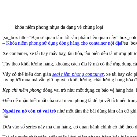
khóa niêm phong nhựa đa dạng về chủng loại
[su_box title=”Bạn sẽ quan tâm tới sản phẩm liên quan này” box_co
–
Khóa niêm phong sử dụng đóng hàng cho container nội địa
[/su_bo
Xe container, xe tải hay máy bay, tàu hỏa, tàu biển đều là những phư
Tùy theo khối lượng hàng, khoảng cách địa lý mà có thể ứng dụng c
Vậy có thể hiểu đơn giản
seal niêm phong container
, xe tải hay các
tay người mua mà vẫn giữ nguyên khối lượng, chất lượng hàng hóa đ
Kẹp chì niêm phong
đóng vai trò như một dụng cụ bảo vệ hàng hóa, hạ
Điều dễ nhận biết nhất của seal niem phong là để lại vết tích nếu tro
Ngoài ra nó còn có vai trò
như một tấm thẻ bài dùng làm căn cứ ghi 
lẫn
Dựa vào số series này mà chủ hàng, cơ quan hành chính có thể theo dõ