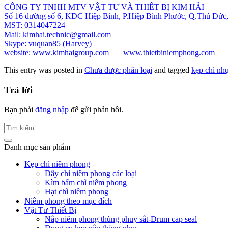
CÔNG TY TNHH MTV VẬT TƯ VÀ THIÊT BỊ KIM HẢI
Số 16 đường số 6, KDC Hiệp Bình, P.Hiệp Bình Phước, Q.Thủ Đứ
MST: 0314047224
Mail: kimhai.technic@gmail.com
Skype: vuquan85 (Harvey)
website:
www.kimhaigroup.com
www.thietbiniemphong.com
This entry was posted in
Chưa được phân loại
and tagged
kẹp chì nh
Trả lời
Bạn phải
đăng nhập
để gửi phản hồi.
Danh mục sản phẩm
Kẹp chì niêm phong
Dây chì niêm phong các loại
Kìm bấm chì niêm phong
Hạt chì niêm phong
Niêm phong theo mục đích
Vật Tư Thiết Bị
Nắp niêm phong thùng phuy sắt-Drum cap seal