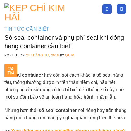
Skip
to
content
TIN TỨC CẦN BIẾT
Số seal container và phụ phí seal khi đóng
hàng container cần biết!
POSTED ON
24 THÁNG TƯ, 2018
BY
QUAN
24
Th4
Số seal container
hay còn gọi cách khác là số seal hãng
tàu, thông thường được in trên thân niêm chì, hầu hết
những người sử dụng có lẽ chỉ biết đến thông số này như
một sự đảm bảo về an toàn hàng hóa, tránh nhầm lẫn.
Nhưng hơn thế,
số seal container
nói riêng hay trên thùng
hàng nói chung còn mang ý nghĩa quan trọng hơn thế nữa.
>>
Xem thêm mua kẹp chì niêm phong container giá rẻ