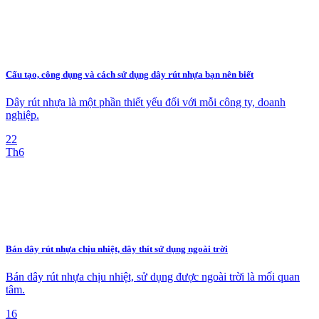
Cấu tạo, công dụng và cách sử dụng dây rút nhựa bạn nên biết
Dây rút nhựa là một phần thiết yếu đối với mỗi công ty, doanh
nghiệp.
22
Th6
Bán dây rút nhựa chịu nhiệt, dây thít sử dụng ngoài trời
Bán dây rút nhựa chịu nhiệt, sử dụng được ngoài trời là mối quan
tâm.
16