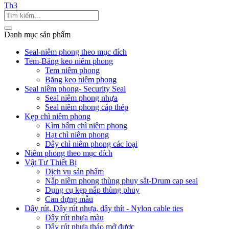
Th3
Danh mục sản phẩm
Seal-niêm phong theo mục đích
Tem-Băng keo niêm phong
Tem niêm phong
Băng keo niêm phong
Seal niêm phong- Security Seal
Seal niêm phong nhựa
Seal niêm phong cáp thép
Kẹp chì niêm phong
Kìm bấm chì niêm phong
Hạt chì niêm phong
Dây chì niêm phong các loại
Niêm phong theo mục đích
Vật Tư Thiết Bị
Dịch vụ sản phẩm
Nắp niêm phong thùng phuy sắt-Drum cap seal
Dụng cụ kẹp nắp thùng phuy
Can đựng mẫu
Dây rút, Dây rút nhựa, dây thít - Nylon cable ties
Dây rút nhựa màu
Dây rút nhựa tháo mở được