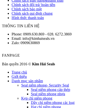
Chính sách giao hàng&thanh toán
Chính sách đổi trả/ hoàn tiền
Chính sách bảo mật
Chính sách qui định chung
Hình thức thanh toán
THÔNG TIN LIÊN HỆ
Phone: 0909.630.869 - 028. 6272.3869
Email: info@kimhaiseals.vn
Zalo: 0909630869
FANPAGE
Bản quyền 2016 ©
Kim Hải Seals
Trang chủ
Giới thiệu
Danh mục sản phẩm
Seal niêm phong- Security Seal
Seal niêm phong cáp thép
Seal niêm phong nhựa
Kẹp chì niêm phong
Dây chì niêm phong các loại
Hạt chì niêm phong