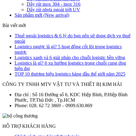
Dây rút inox 304 - inox 316
Dây rút nhựa ngoài trời UV
Sản phẩm mới (New arrival)
Bài viết mới
Thuê ngoài logistics & 6 lý do bạn nên sử dụng dịch vụ thuê
ngoài
Logistics ngược là gì? 5 hoạt động cốt lõi trong logistics
ngược
Logistics xanh và 6 giải pháp cho chuỗi logistic bền vững
Logistics là gì? 6 xu hướng logistics trong chuỗi cung ứng
hiện đại
TOP 10 thương hiệu logistics hàng đầu thế giới năm 2025
CÔNG TY TNHH MTV VẬT TƯ VÀ THIẾT BỊ KIM HẢI
Địa chỉ : Số 16 Đường số 6, KDC Hiệp Bình, P.Hiệp Bình
Phước, TP.Thủ Đức , Tp.HCM
Phone: 028. 62 72 3869 – 0909.630.869
HỖ TRỢ KHÁCH HÀNG