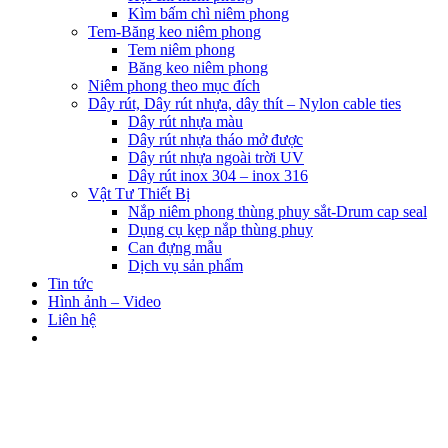
Kìm bấm chì niêm phong
Tem-Băng keo niêm phong
Tem niêm phong
Băng keo niêm phong
Niêm phong theo mục đích
Dây rút, Dây rút nhựa, dây thít – Nylon cable ties
Dây rút nhựa màu
Dây rút nhựa tháo mở được
Dây rút nhựa ngoài trời UV
Dây rút inox 304 – inox 316
Vật Tư Thiết Bị
Nắp niêm phong thùng phuy sắt-Drum cap seal
Dụng cụ kẹp nắp thùng phuy
Can đựng mẫu
Dịch vụ sản phẩm
Tin tức
Hình ảnh – Video
Liên hệ