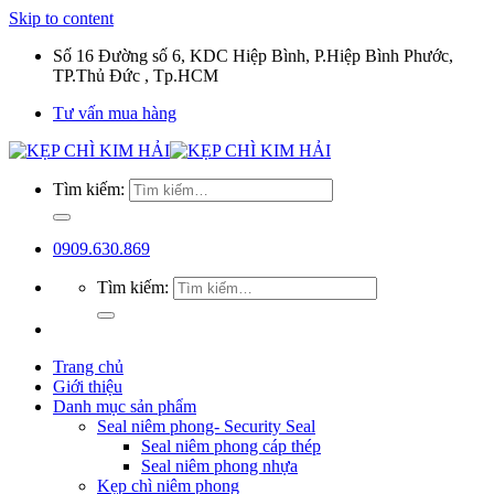
Skip to content
Số 16 Đường số 6, KDC Hiệp Bình, P.Hiệp Bình Phước,
TP.Thủ Đức , Tp.HCM
Tư vấn mua hàng
Tìm kiếm:
0909.630.869
Tìm kiếm:
Trang chủ
Giới thiệu
Danh mục sản phẩm
Seal niêm phong- Security Seal
Seal niêm phong cáp thép
Seal niêm phong nhựa
Kẹp chì niêm phong