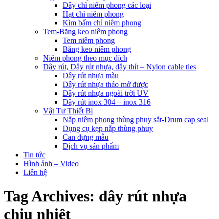
Dây chì niêm phong các loại
Hạt chì niêm phong
Kìm bấm chì niêm phong
Tem-Băng keo niêm phong
Tem niêm phong
Băng keo niêm phong
Niêm phong theo mục đích
Dây rút, Dây rút nhựa, dây thít – Nylon cable ties
Dây rút nhựa màu
Dây rút nhựa tháo mở được
Dây rút nhựa ngoài trời UV
Dây rút inox 304 – inox 316
Vật Tư Thiết Bị
Nắp niêm phong thùng phuy sắt-Drum cap seal
Dụng cụ kẹp nắp thùng phuy
Can đựng mẫu
Dịch vụ sản phẩm
Tin tức
Hình ảnh – Video
Liên hệ
Tag Archives:
dây rút nhựa
chịu nhiệt