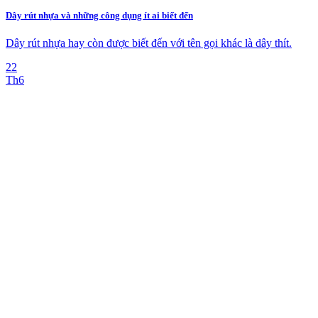
Dây rút nhựa và những công dụng ít ai biết đến
Dây rút nhựa hay còn được biết đến với tên gọi khác là dây thít.
22
Th6