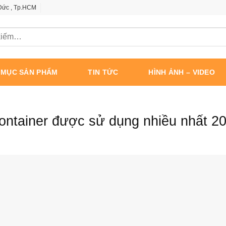
 Đức , Tp.HCM
 MỤC SẢN PHẨM
TIN TỨC
HÌNH ẢNH – VIDEO
container được sử dụng nhiều nhất 2