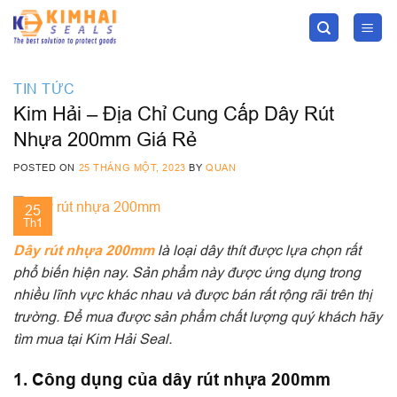
Skip
to
content
TIN TỨC
Kim Hải – Địa Chỉ Cung Cấp Dây Rút
Nhựa 200mm Giá Rẻ
POSTED ON
25 THÁNG MỘT, 2023
BY
QUAN
25
Th1
Dây rút nhựa 200mm
là loại dây thít được lựa chọn rất
phổ biến hiện nay. Sản phẩm này được ứng dụng trong
nhiều lĩnh vực khác nhau và được bán rất rộng rãi trên thị
trường. Để mua được sản phẩm chất lượng quý khách hãy
tìm mua tại Kim Hải Seal.
1. Công dụng của dây rút nhựa 200mm