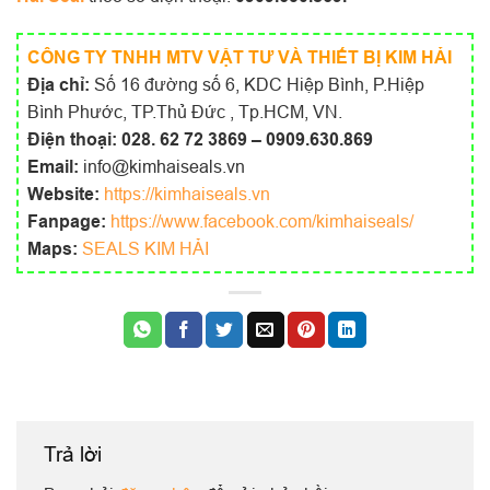
CÔNG TY TNHH MTV VẬT TƯ VÀ THIẾT BỊ KIM HẢI
Địa chỉ:
Số 16 đường số 6, KDC Hiệp Bình, P.Hiệp
Bình Phước, TP.Thủ Đức , Tp.HCM, VN.
Điện thoại:
028. 62 72 3869 – 0909.630.869
Email:
info@kimhaiseals.vn
Website:
https://kimhaiseals.vn
Fanpage:
https://www.facebook.com/kimhaiseals/
Maps:
SEALS KIM HẢI
Trả lời