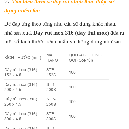
>>
Tìm hiểu thêm về dây rút nhựa tháo được sử
dụng nhiều lần
Để đáp ứng theo từng nhu cầu sử dụng khác nhau,
nhà sản xuất
Dây rút inox 316 (dây thít inox)
đưa ra
một số kích thước tiêu chuẩn và thông dụng như sau:
MÃ
QUI CÁCH ĐÓNG
KÍCH THƯỚC (mm)
HÀNG
GÓI (Sợi/ túi)
Dây rút inox (316)
STB-
100
152 x 4.5
152S
Dây rút inox (316)
STB-
100
200 x 4.5
200S
Dây rút inox (316)
STB-
100
250 x 4.5
250S
Dây rút inox (316)
STB-
100
300 x 4.5
300S
Dây rút inox (316)
STB-