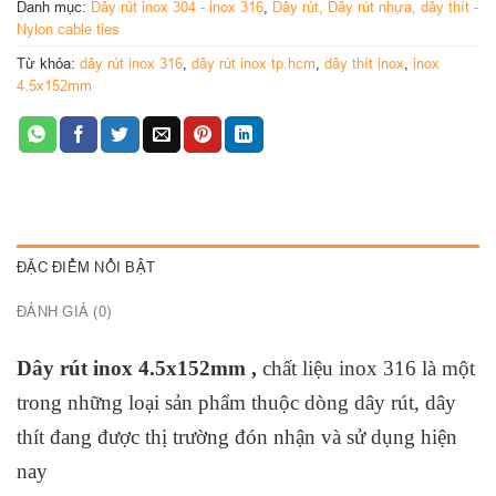
Danh mục:
Dây rút inox 304 - inox 316
,
Dây rút, Dây rút nhựa, dây thít -
Túi đóng 100 sợi
Nylon cable ties
Từ khóa:
dây rút inox 316
,
dây rút inox tp.hcm
,
dây thít inox
,
inox
4.5x152mm
ĐẶC ĐIỂM NỔI BẬT
ĐÁNH GIÁ (0)
Dây rút inox 4.5x152mm ,
chất liệu inox 316 là một
trong những loại sản phẩm thuộc dòng dây rút, dây
thít đang được thị trường đón nhận và sử dụng hiện
nay