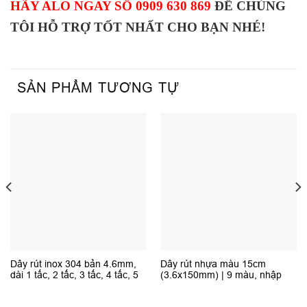
HÃY ALO NGAY SỐ 0909 630 869
ĐỂ CHÚNG
TÔI HỖ TRỢ TỐT NHẤT CHO BẠN NHÉ!
SẢN PHẨM TƯƠNG TỰ
Dây rút inox 304 bản 4.6mm,
Dây rút nhựa màu 15cm
dài 1 tấc, 2 tấc, 3 tấc, 4 tấc, 5
(3.6x150mm) | 9 màu, nhập
tấc, 6 tấc
khẩu, chất lượng cao