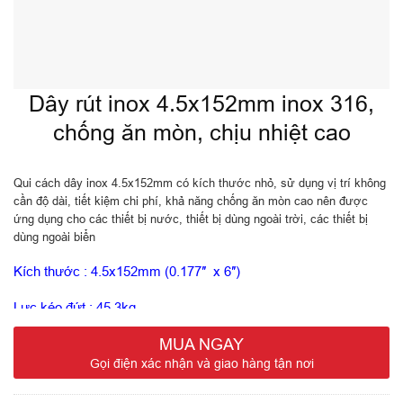
Dây rút inox 4.5x152mm inox 316,
chống ăn mòn, chịu nhiệt cao
Qui cách dây inox 4.5x152mm có kích thước nhỏ, sử dụng vị trí không
cần độ dài, tiết kiệm chi phí, khả năng chống ăn mòn cao nên được
ứng dụng cho các thiết bị nước, thiết bị dùng ngoài trời, các thiết bị
dùng ngoài biển
Kích thước : 4.5x152mm (0.177″ x 6″)
Lực kéo đứt : 45.3kg
MUA NGAY
Chịu nhiệt : -40 oC đến 300 oC (sử dụng trong nhà và ngoài trời)
Gọi điện xác nhận và giao hàng tận nơi
Độ dày sợi:0.3mm