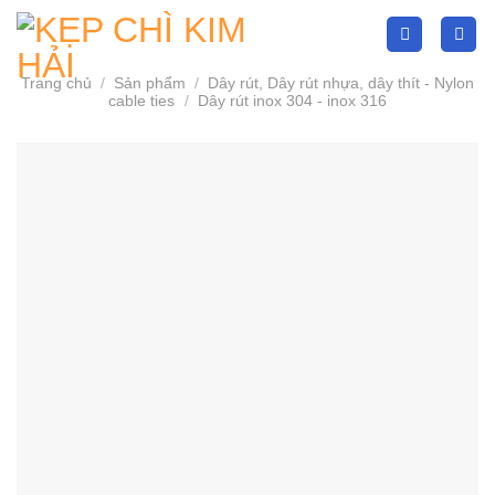
Skip
to
content
Trang chủ
/
Sản phẩm
/
Dây rút, Dây rút nhựa, dây thít - Nylon
cable ties
/
Dây rút inox 304 - inox 316