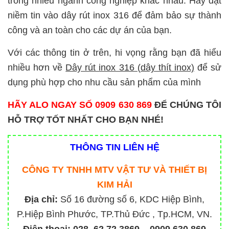
trong nhiều ngành công nghiệp khác nhau. Hãy đặt
niềm tin vào dây rút inox 316 để đảm bảo sự thành
công và an toàn cho các dự án của bạn.
Với các thông tin ở trên, hi vọng rằng bạn đã hiểu
nhiều hơn về
Dây rút inox 316 (dây thít inox)
để sử
dụng phù hợp cho nhu cầu sản phẩm của mình
HÃY ALO NGAY SỐ 0909 630 869
ĐỂ CHÚNG TÔI
HỖ TRỢ TỐT NHẤT CHO BẠN NHÉ!
THÔNG TIN LIÊN HỆ
CÔNG TY TNHH MTV VẬT TƯ VÀ THIẾT BỊ
KIM HẢI
Địa chỉ:
Số 16 đường số 6, KDC Hiệp Bình,
P.Hiệp Bình Phước, TP.Thủ Đức , Tp.HCM, VN.