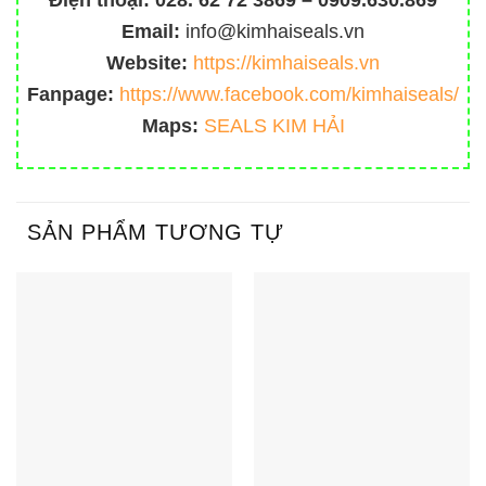
Điện thoại:
028. 62 72 3869 – 0909.630.869
Email:
info@kimhaiseals.vn
Website:
https://kimhaiseals.vn
Fanpage:
https://www.facebook.com/kimhaiseals/
Maps:
SEALS KIM HẢI
SẢN PHẨM TƯƠNG TỰ