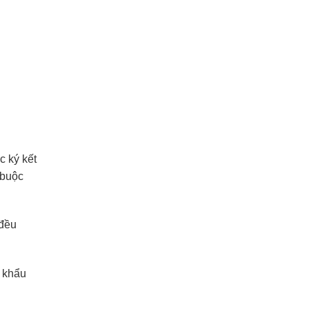
c ký kết
 buộc
 đều
p khẩu