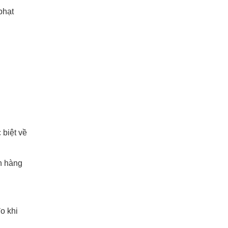
phạt
 biệt về
h hàng
o khi