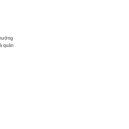
h hưởng
và quản