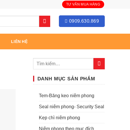
TƯ VẤN MUA HÀNG
0909.630.869
LIÊN HỆ
DANH MỤC SẢN PHẨM
Tem-Băng keo niêm phong
Seal niêm phong- Security Seal
Kẹp chì niêm phong
Niêm phong theo mục đích