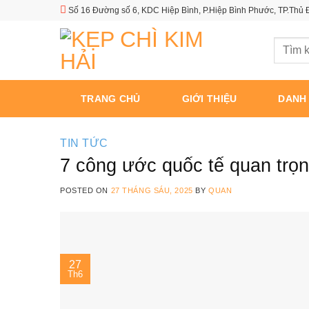
Skip
Số 16 Đường số 6, KDC Hiệp Bình, P.Hiệp Bình Phước, TP.Thủ
to
content
Tìm
kiếm:
TRANG CHỦ
GIỚI THIỆU
DANH
TIN TỨC
7 công ước quốc tế quan trọng
POSTED ON
27 THÁNG SÁU, 2025
BY
QUAN
27
Th6